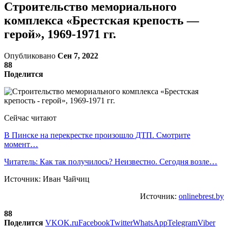
Строительство мемориального
комплекса «Брестская крепость —
герой», 1969-1971 гг.
Опубликовано
Сен 7, 2022
88
Поделится
Сейчас читают
В Пинске на перекрестке произошло ДТП. Смотрите
момент…
Читатель: Как так получилось? Неизвестно. Сегодня возле…
Источник: Иван Чайчиц
Источник:
onlinebrest.by
88
Поделится
VK
OK.ru
Facebook
Twitter
WhatsApp
Telegram
Viber