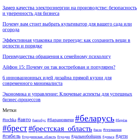
Замер качества электроэнергии на производстве: безопасность
и уверенность для бизнеса
Почему вам стоит выбрать культиватор для вашего сада или
огорода
Эффективная упаковка при переезде: как сохранить вещи в
целости и порядке
Преимущества обращения к семейному психологу
Айфон 15: Почему он так востребован и популярен?
6 инновационных идей дизайна прямой кухни для
современного минималиста
Экономика и управление: Ключевые аспекты для успешных
бизнес-процессов
Метки
#беларусь
#авто
#tochka
#барановичи
#берёза
#автобус
#брест
#брестская_область
#германия
#вело
#гибель
#дети
#дальнобойщик
#гродно
#деньга
#гродненская_область