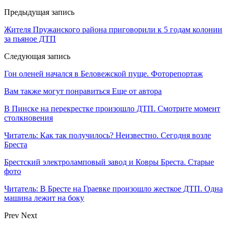
Предыдущая запись
Жителя Пружанского района приговорили к 5 годам колонии
за пьяное ДТП
Следующая запись
Гон оленей начался в Беловежской пуще. Фоторепортаж
Вам также могут понравиться
Еще от автора
В Пинске на перекрестке произошло ДТП. Смотрите момент
столкновения
Читатель: Как так получилось? Неизвестно. Сегодня возле
Бреста
Брестский электроламповый завод и Ковры Бреста. Старые
фото
Читатель: В Бресте на Граевке произошло жесткое ДТП. Одна
машина лежит на боку
Prev
Next