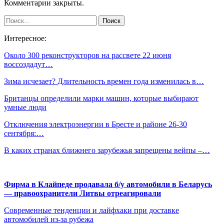
Комментарии закрыты.
Интересное:
Около 300 реконструкторов на рассвете 22 июня
воссоздадут…
Зима исчезает? Длительность времен года изменилась в…
Британцы определили марки машин, которые выбирают
умные люди
Отключения электроэнергии в Бресте и районе 26-30
сентября:…
В каких странах ближнего зарубежья запрещены вейпы –…
Фирма в Клайпеде продавала б/у автомобили в Беларусь
— правоохранители Литвы отреагировали
Современные тенденции и лайфхаки при доставке
автомобилей из-за рубежа