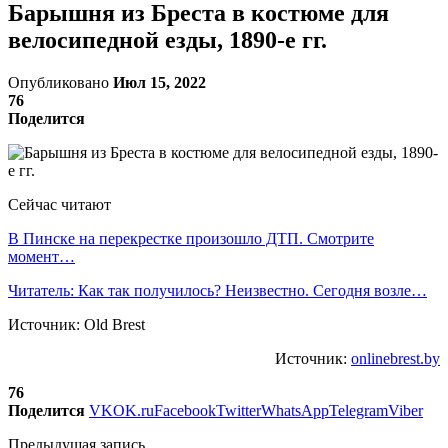
Барышня из Бреста в костюме для
велосипедной езды, 1890-е гг.
Опубликовано
Июл 15, 2022
76
Поделится
Сейчас читают
В Пинске на перекрестке произошло ДТП. Смотрите
момент…
Читатель: Как так получилось? Неизвестно. Сегодня возле…
Источник: Old Brest
Источник:
onlinebrest.by
76
Поделится
VK
OK.ru
Facebook
Twitter
WhatsApp
Telegram
Viber
Предыдущая запись