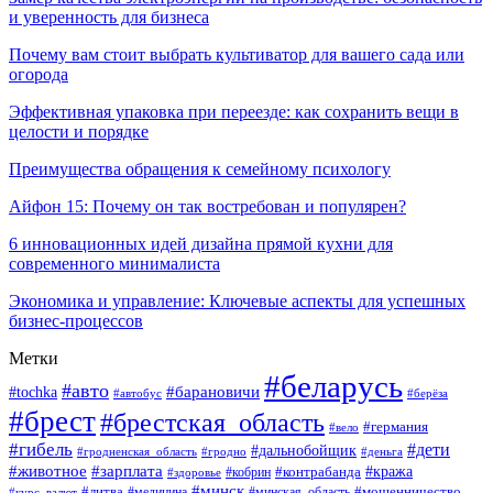
и уверенность для бизнеса
Почему вам стоит выбрать культиватор для вашего сада или
огорода
Эффективная упаковка при переезде: как сохранить вещи в
целости и порядке
Преимущества обращения к семейному психологу
Айфон 15: Почему он так востребован и популярен?
6 инновационных идей дизайна прямой кухни для
современного минималиста
Экономика и управление: Ключевые аспекты для успешных
бизнес-процессов
Метки
#беларусь
#авто
#tochka
#барановичи
#берёза
#автобус
#брест
#брестская_область
#германия
#вело
#гибель
#дети
#дальнобойщик
#гродно
#деньга
#гродненская_область
#животное
#зарплата
#контрабанда
#кража
#кобрин
#здоровье
#минск
#литва
#минская_область
#мошенничество
#курс_валют
#медицина