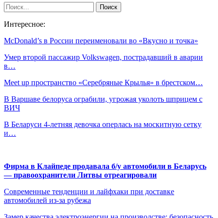
Интересное:
McDonald’s в России переименовали во «Вкусно и точка»
Умер второй пассажир Volkswagen, пострадавший в аварии
в…
​​​​​​​Meet up пространство «Серебряные Крылья» в брестском…
В Варшаве белоруса ограбили, угрожая уколоть шприцем с
ВИЧ
В Беларуси 4-летняя девочка оперлась на москитную сетку
и…
Фирма в Клайпеде продавала б/у автомобили в Беларусь
— правоохранители Литвы отреагировали
Современные тенденции и лайфхаки при доставке
автомобилей из-за рубежа
Замер качества электроэнергии на производстве: безопасность