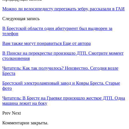
Можно ли велосипедисту переезжать зебру, рассказали в ГАИ
Следующая запись
В Брестской области один абитуриент был выдворен за
телефон
Вам также могут понравиться
Еще от автора
В Пинске на перекрестке произошло ДТП. Смотрите момент
столкновения
Читатель: Как так получилось? Неизвестно. Сегодня возле
Бреста
Брестский электроламповый завод и Ковры Бреста. Старые
фото
Читатель: В Бресте на Граевке произошло жесткое ДТП. Одна
машина лежит на боку
Prev
Next
Комментарии закрыты.