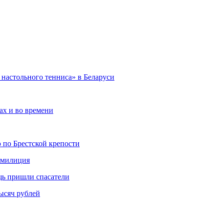
настольного тенниса» в Беларуси
ах и во времени
 по Брестской крепости
а милиция
щь пришли спасатели
ысяч рублей