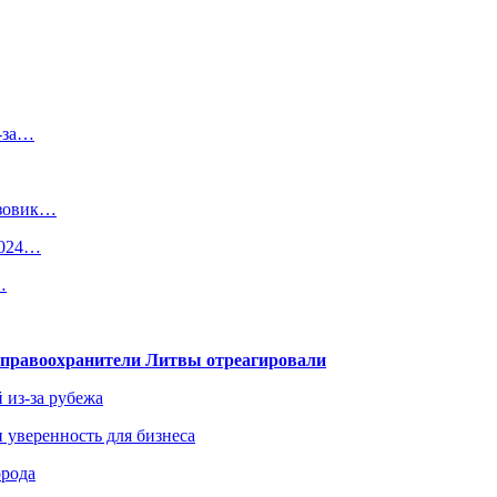
з-за…
узовик…
2024…
…
— правоохранители Литвы отреагировали
 из-за рубежа
и уверенность для бизнеса
орода