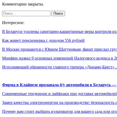
Комментарии закрыты.
Интересное:
В Беларуси усилены санитарно-карантинные меры контроля и
Как живет пенсионерка с доходом 556 рублей
В Москве прощаются с Юрием Шатуновым, фанат прислал гр
Минфин назвал 9 основных изменений Налогового кодекса в 
Исполняющий обязанности главного тренера «Динамо-Брест»
Фирма в Клайпеде продавала б/у автомобили в Беларусь 
Современные тенденции и лайфхаки при доставке автомобилей
Замер качества электроэнергии на производстве: безопасность 
Почему вам стоит выбрать культиватор для вашего сада или ог