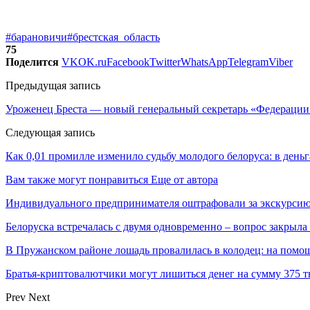
#барановичи
#брестская_область
75
Поделится
VK
OK.ru
Facebook
Twitter
WhatsApp
Telegram
Viber
Предыдущая запись
Уроженец Бреста — новый генеральный секретарь «Федерации 
Следующая запись
Как 0,01 промилле изменило судьбу молодого белоруса: в деньг
Вам также могут понравиться
Еще от автора
Индивидуального предпринимателя оштрафовали за экскурсию
Белоруска встречалась с двумя одновременно – вопрос закрыл
В Пружанском районе лошадь провалилась в колодец: на помо
Братья-криптовалютчики могут лишиться денег на сумму 375 т
Prev
Next