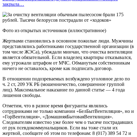
закрыла…
Фото из открытых источников (иллюстративное)
Жертвами становились в основном пожилые люди. Мужчины
представлялись работниками государственной организации (в
том числе ЖЭСа), убеждали минчан, что очистка вентиляции
является обязательной. Если владелец квартиры отказывался,
ему угрожали штрафом от МЧС. Обманутым собственникам
ничего не оставалось, кроме как подписать договор.
В отношении подозреваемых возбуждено уголовное дело по
ч. 2 ст, 209 УК РБ (мошенничество, совершенное группой
лиц). Максимальное наказание по данной статье — 4 года
лишения свободы.
Отметим, что в разное время фигуранты являлись
сотрудниками не только компании «БелБытВентиляция», но и
«ГорВентиляция», «ДомашняяБытоваяВентялиция».
Следователям известно уже более чем о тысяче пострадавших
от рук псевдокоммунальщиков. Если вы тоже стали их
жертвой, сообщите об этом по телефонам: 8 (017) 389 54 72 и