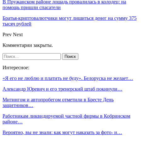
В Пружанском районе лошадь провалилась в колодец: на
помощь пришли спасатели
Братья-криптовалютчики могут лишиться денег на сумму 375
тысяч рублей
Prev
Next
Комментарии закрыты.
Интересное:
«Я его не люблю и платить не буду». Белоруска не желает…
Александр Юревич и его тренерский штаб покинули…
Митингом и автопробегом отметили в Бресте День
защитников…
Работникам ликвидируемой частной фирмы в Кобринском
районе…
Вероятно, вы не знали: как могут наказать за фото- и…