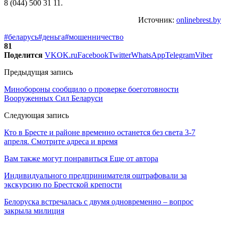
8 (044) 500 31 11.
Источник:
onlinebrest.by
#беларусь
#деньга
#мошенничество
81
Поделится
VK
OK.ru
Facebook
Twitter
WhatsApp
Telegram
Viber
Предыдущая запись
Минобороны сообщило о проверке боеготовности
Вооруженных Сил Беларуси
Следующая запись
Кто в Бресте и районе временно останется без света 3-7
апреля. Смотрите адреса и время
Вам также могут понравиться
Еще от автора
Индивидуального предпринимателя оштрафовали за
экскурсию по Брестской крепости
Белоруска встречалась с двумя одновременно – вопрос
закрыла милиция