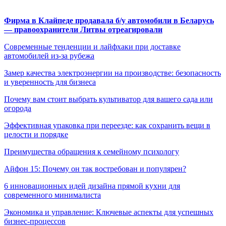
Фирма в Клайпеде продавала б/у автомобили в Беларусь
— правоохранители Литвы отреагировали
Современные тенденции и лайфхаки при доставке
автомобилей из-за рубежа
Замер качества электроэнергии на производстве: безопасность
и уверенность для бизнеса
Почему вам стоит выбрать культиватор для вашего сада или
огорода
Эффективная упаковка при переезде: как сохранить вещи в
целости и порядке
Преимущества обращения к семейному психологу
Айфон 15: Почему он так востребован и популярен?
6 инновационных идей дизайна прямой кухни для
современного минималиста
Экономика и управление: Ключевые аспекты для успешных
бизнес-процессов