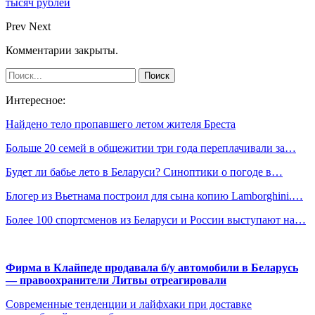
тысяч рублей
Prev
Next
Комментарии закрыты.
Интересное:
Найдено тело пропавшего летом жителя Бреста
Больше 20 семей в общежитии три года переплачивали за…
Будет ли бабье лето в Беларуси? Синоптики о погоде в…
Блогер из Вьетнама построил для сына копию Lamborghini.…
Более 100 спортсменов из Беларуси и России выступают на…
Фирма в Клайпеде продавала б/у автомобили в Беларусь
— правоохранители Литвы отреагировали
Современные тенденции и лайфхаки при доставке