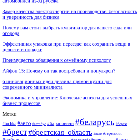
автомобилей из-за рубежа
Замер качества электроэнергии на производстве: безопасность
и уверенность для бизнеса
Почему вам стоит выбрать культиватор для вашего сада или
огорода
Эффективная упаковка при переезде: как сохранить вещи в
целости и порядке
Преимущества обращения к семейному психологу
Айфон 15: Почему он так востребован и популярен?
6 инновационных идей дизайна прямой кухни для
современного минималиста
Экономика и управление: Ключевые аспекты для успешных
бизнес-процессов
Метки
#беларусь
#авто
#tochka
#барановичи
#берёза
#автобус
#брест
#брестская_область
#германия
#вело
#гибель
#дети