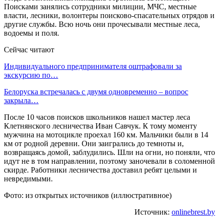
Поисками занялись сотрудники милиции, МЧС, местные
власти, лесники, волонтеры поисково-спасательных отрядов и
другие службы. Всю ночь они прочесывали местные леса,
водоемы и поля.
Сейчас читают
Индивидуального предпринимателя оштрафовали за
экскурсию по…
Белоруска встречалась с двумя одновременно – вопрос
закрыла…
После 10 часов поисков школьников нашел мастер леса
Клетнянского лесничества Иван Савчук. К тому моменту
мужчина на мотоцикле проехал 160 км. Мальчики были в 14
км от родной деревни. Они заигрались до темноты и,
возвращаясь домой, заблудились. Шли на огни, но поняли, что
идут не в том направлении, поэтому заночевали в соломенной
скирде. Работники лесничества доставил ребят целыми и
невредимыми.
Фото: из открытых источников (иллюстративное)
Источник:
onlinebrest.by