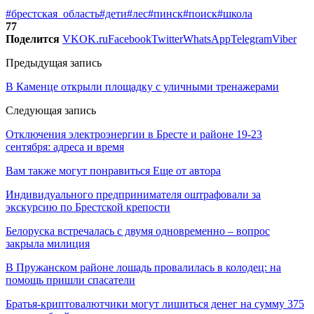
#брестская_область
#дети
#лес
#пинск
#поиск
#школа
77
Поделится
VK
OK.ru
Facebook
Twitter
WhatsApp
Telegram
Viber
Предыдущая запись
В Каменце открыли площадку с уличными тренажерами
Следующая запись
Отключения электроэнергии в Бресте и районе 19-23
сентября: адреса и время
Вам также могут понравиться
Еще от автора
Индивидуального предпринимателя оштрафовали за
экскурсию по Брестской крепости
Белоруска встречалась с двумя одновременно – вопрос
закрыла милиция
В Пружанском районе лошадь провалилась в колодец: на
помощь пришли спасатели
Братья-криптовалютчики могут лишиться денег на сумму 375