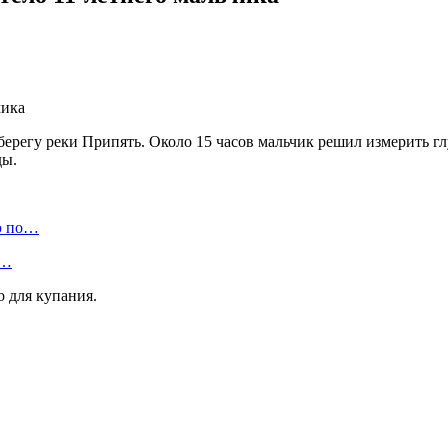
берегу реки Припять. Около 15 часов мальчик решил измерить гл
ды.
ю по…
а…
о для купания.