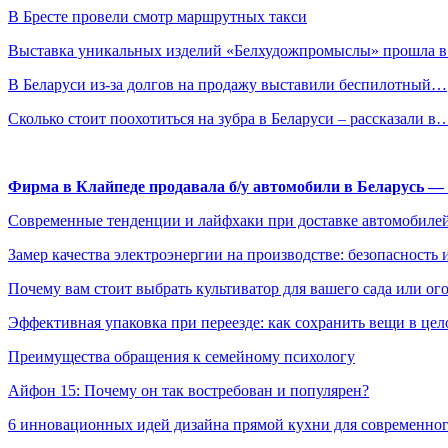
В Бресте провели смотр маршрутных такси
Выставка уникальных изделий «Белхудожпромыслы» прошла 
В Беларуси из-за долгов на продажу выставили беспилотный…
Сколько стоит поохотиться на зубра в Беларуси – рассказали в
Фирма в Клайпеде продавала б/у автомобили в Беларусь 
Современные тенденции и лайфхаки при доставке автомобилей
Замер качества электроэнергии на производстве: безопасность 
Почему вам стоит выбрать культиватор для вашего сада или ог
Эффективная упаковка при переезде: как сохранить вещи в цел
Преимущества обращения к семейному психологу
Айфон 15: Почему он так востребован и популярен?
6 инновационных идей дизайна прямой кухни для современно