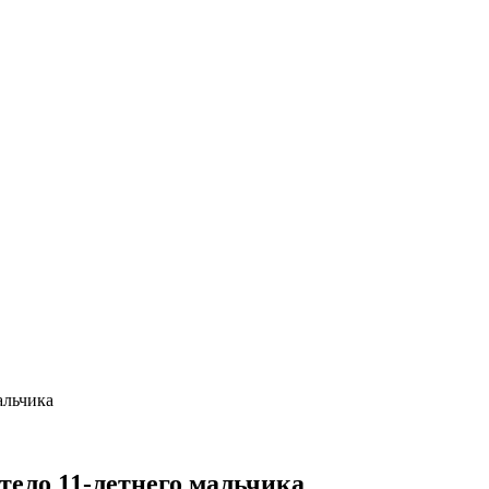
альчика
тело 11-летнего мальчика