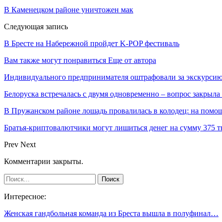
В Каменецком районе уничтожен мак
Следующая запись
В Бресте на Набережной пройдет K-POP фестиваль
Вам также могут понравиться
Еще от автора
Индивидуального предпринимателя оштрафовали за экскурсию
Белоруска встречалась с двумя одновременно – вопрос закрыл
В Пружанском районе лошадь провалилась в колодец: на помо
Братья-криптовалютчики могут лишиться денег на сумму 375 т
Prev
Next
Комментарии закрыты.
Интересное:
Женская гандбольная команда из Бреста вышла в полуфинал…