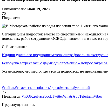
Опубликовано
Июн 19, 2023
75
Поделится
Сегодня днем подросток вместе со сверстниками находился на 
поисковых работ сотрудники ОСВОДа извлекли его тело из во
Сейчас читают
Индивидуального предпринимателя оштрафовали за экскурси
Белоруска встречалась с двумя одновременно – вопрос закрыл
Установлено, что место, где утонул подросток, не предназначен
#гибель
#гомельская_область
#дети
#мозырь
#утопший
75
Поделится
VK
OK.ru
Facebook
Twitter
WhatsApp
Telegram
Viber
Предыдущая запись