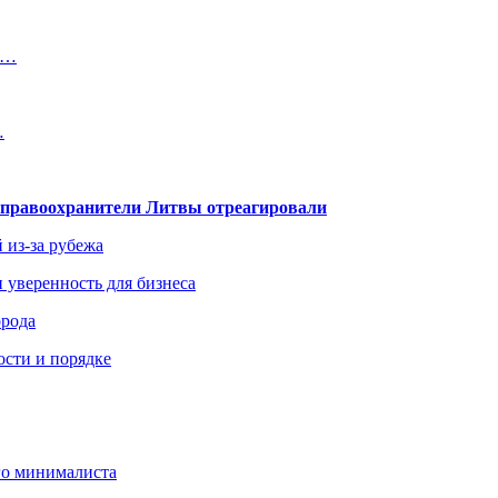
в…
…
— правоохранители Литвы отреагировали
 из-за рубежа
и уверенность для бизнеса
орода
ости и порядке
го минималиста