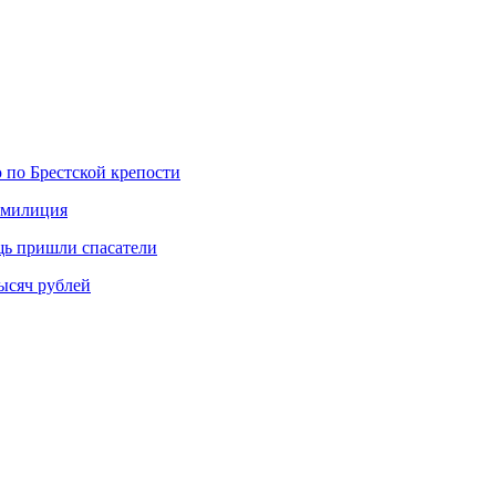
 по Брестской крепости
а милиция
щь пришли спасатели
ысяч рублей