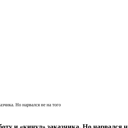
азчика. Но нарвался не на того
оту и «кинул» заказчика. Но нарвался н