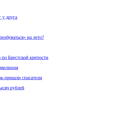
 у друга
реобуваться» на лето?
 по Брестской крепости
а милиция
щь пришли спасатели
ысяч рублей