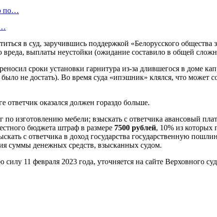
ю по…
а…
атиться в суд, заручившись поддержкой «Белорусского обществ
о вреда, выплаты неустойки (ожидание составило в общей сложно
переносил сроки установки гарнитура из-за длившегося в доме к
ыло не достать). Во время суда «ипэшник» клялся, что может со
ге ответчик оказался должен гораздо больше.
уг по изготовлению мебели; взыскать с ответчика авансовый пл
местного бюджета штраф в размере
7500
рублей
, 10% из которых
ыскать с ответчика в доход государства государственную пошли
ия суммы денежных средств, взысканных судом.
 силу 11 февраля 2023 года, уточняется на сайте Верховного суд