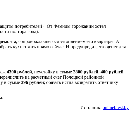
а защиты потребителей». От Фемиды горожанин хотел
сти полтора года).
апремонта, сопровождавшегося затоплением его квартиры. А
брать кухню хоть прямо сейчас. И предупредил, что денег для
атеж
4300 рублей
, неустойку в сумме
2800 рублей
,
400 рублей
 перечислить на расчетный счет Полоцкой районной
ну в сумме
396 рублей
; обязать истца возвратить ответчику
а.
Источник:
onlinebrest.by