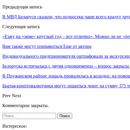
Предыдущая запись
В МВД Беларуси сказали, что подростки чаще всего крадут друг
Следующая запись
«Езжу на «зиме» круглый год – все отлично». Можно ли не «пе
Вам также могут понравиться
Еще от автора
Индивидуального предпринимателя оштрафовали за экскурсию
Белоруска встречалась с двумя одновременно – вопрос закрыл
В Пружанском районе лошадь провалилась в колодец: на помо
Братья-криптовалютчики могут лишиться денег на сумму 375 т
Prev
Next
Комментарии закрыты.
Интересное: