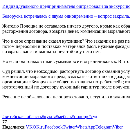
Индивидуального предпринимателя оштрафовали за экскурси
Белоруска встречалась с двумя одновременно – вопрос закрыл
Жителю Полоцка не оставалось ничего другого, кроме как обр
расторжения договора, возврата денег, компенсации моральног
Что в свое оправдание сказал кухонщик? Что заказчик не раз 
потом перебоями в поставках материалов (мол, нужные фасады б
возврата аванса и выплаты неустойки у него нет.
Но если бы только этими суммами все и ограничивалось. В ито
Суд решил, что необходимо: расторгнуть договор оказания усл
компенсации морального вреда; взыскать с ответчика в доход 
организации «Белорусское общество защиты потребителей»; вз
изготовленный по договору кухонный гарнитур после получен
Решение не обжаловано, не опротестовано, вступило в законную
#витебская_область
#кухня
#мебель
#полоцк
#суд
77
Поделится
VK
OK.ru
Facebook
Twitter
WhatsApp
Telegram
Viber