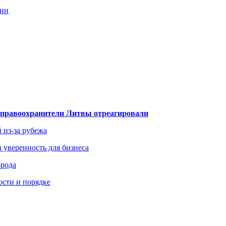
ции
— правоохранители Литвы отреагировали
 из-за рубежа
и уверенность для бизнеса
орода
ости и порядке