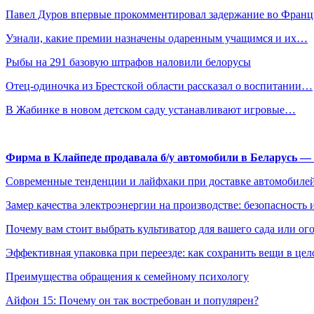
Павел Дуров впервые прокомментировал задержание во Фран
Узнали, какие премии назначены одаренным учащимся и их…
Рыбы на 291 базовую штрафов наловили белорусы
Отец-одиночка из Брестской области рассказал о воспитании…
В Жабинке в новом детском саду устанавливают игровые…
Фирма в Клайпеде продавала б/у автомобили в Беларусь 
Современные тенденции и лайфхаки при доставке автомобилей
Замер качества электроэнергии на производстве: безопасность 
Почему вам стоит выбрать культиватор для вашего сада или ог
Эффективная упаковка при переезде: как сохранить вещи в цел
Преимущества обращения к семейному психологу
Айфон 15: Почему он так востребован и популярен?