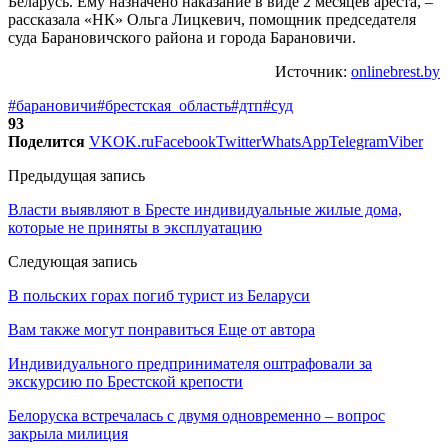
Беларусь. Ему назначено наказание в виде 2 месяцев ареста, –
рассказала «НК» Ольга Лицкевич, помощник председателя
суда Барановичского района и города Барановичи.
Источник:
onlinebrest.by
#барановичи
#брестская_область
#дтп
#суд
93
Поделится
VK
OK.ru
Facebook
Twitter
WhatsApp
Telegram
Viber
Предыдущая запись
Власти выявляют в Бресте индивидуальные жилые дома,
которые не приняты в эксплуатацию
Следующая запись
В польских горах погиб турист из Беларуси
Вам также могут понравиться
Еще от автора
Индивидуального предпринимателя оштрафовали за
экскурсию по Брестской крепости
Белоруска встречалась с двумя одновременно – вопрос
закрыла милиция