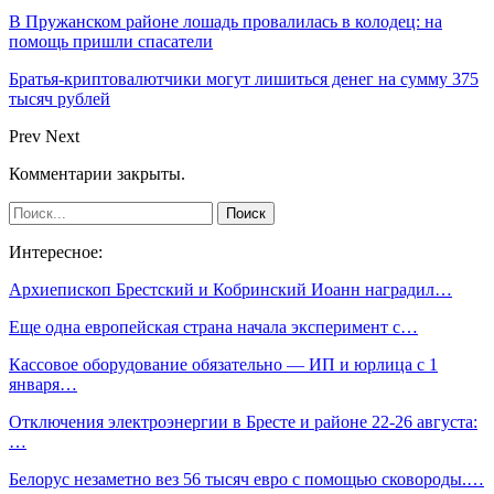
В Пружанском районе лошадь провалилась в колодец: на
помощь пришли спасатели
Братья-криптовалютчики могут лишиться денег на сумму 375
тысяч рублей
Prev
Next
Комментарии закрыты.
Интересное:
Архиепископ Брестский и Кобринский Иоанн наградил…
Еще одна европейская страна начала эксперимент с…
Кассовое оборудование обязательно — ИП и юрлица с 1
января…
Отключения электроэнергии в Бресте и районе 22-26 августа:
…
Белорус незаметно вез 56 тысяч евро с помощью сковороды.…