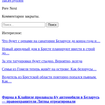
тысяч рублей
Prev
Next
Комментарии закрыты.
Интересное:
Что будет с ценами на санатории Беларуси до конца года и…
Новый арендный дом в Бресте планируют ввести в строй
до…
За эти татуировки будет стыдно. Вероятно, всегда
Семья из Гомеля теперь живёт на острове. Как белорусы…
Водитель из Брестской области повторно попался пьяным.
Как…
Фирма в Клайпеде продавала б/у автомобили в Беларусь
— правоохранители Литвы отреагировали