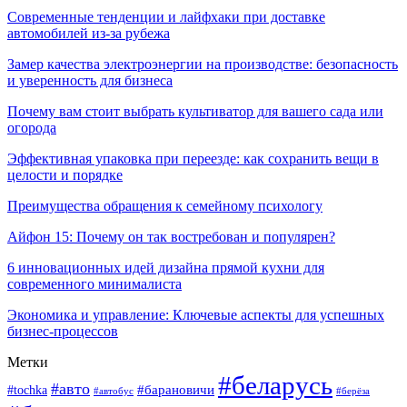
Современные тенденции и лайфхаки при доставке
автомобилей из-за рубежа
Замер качества электроэнергии на производстве: безопасность
и уверенность для бизнеса
Почему вам стоит выбрать культиватор для вашего сада или
огорода
Эффективная упаковка при переезде: как сохранить вещи в
целости и порядке
Преимущества обращения к семейному психологу
Айфон 15: Почему он так востребован и популярен?
6 инновационных идей дизайна прямой кухни для
современного минималиста
Экономика и управление: Ключевые аспекты для успешных
бизнес-процессов
Метки
#беларусь
#авто
#tochka
#барановичи
#берёза
#автобус