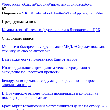
#брестская_область
#кобрин
#наркотик
#приговор
#суд
87
Поделится
VK
OK.ru
Facebook
Twitter
WhatsApp
Telegram
Viber
Предыдущая запись
Компьютерный томограф установили в Ляховичской ЦРБ
Следующая запись
Мощнее и быстрее, чем другие авто МВД. «Стрела» показала
технику из своего автопарка
Вам также могут понравиться
Еще от автора
Индивидуального предпринимателя оштрафовали за
экскурсию по Брестской крепости
Белоруска встречалась с двумя одновременно – вопрос
закрыла милиция
В Пружанском районе лошадь провалилась в колодец: на
помощь пришли спасатели
Братья-криптовалютчики могут лишиться денег на сумму 375