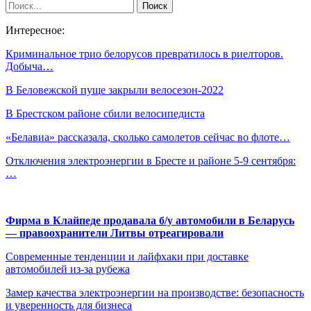
Интересное:
Криминальное трио белорусов превратилось в риелторов.
Добыча…
В Беловежской пуще закрыли велосезон-2022
В Брестском районе сбили велосипедиста
«Белавиа» рассказала, сколько самолетов сейчас во флоте…
Отключения электроэнергии в Бресте и районе 5-9 сентября:
…
Фирма в Клайпеде продавала б/у автомобили в Беларусь
— правоохранители Литвы отреагировали
Современные тенденции и лайфхаки при доставке
автомобилей из-за рубежа
Замер качества электроэнергии на производстве: безопасность
и уверенность для бизнеса