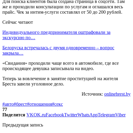
Для поиска клиентов была создана страница в соцсети. Там
же и проходили консультации по услугам и оглашался весь
прайс. Чек за интим-услуги составлял от 50 до 200 рублей.
Сейчас читают
Индивидуального предпринимателя оштрафовали за
экскурсию по…
Белоруска встречалась с двумя одновременно – вопрос
закрыла…
«Свидания» проходили чаще всего в автомобиле, где все
происходящее девушка записывала на видео.
Теперь за вовлечение в занятие проституцией на жителя
Бреста завели уголовное дело.
Источник:
onlinebrest.by
#авто
#брест
#отношения
#секс
77
Поделится
VK
OK.ru
Facebook
Twitter
WhatsApp
Telegram
Viber
Предыдущая запись