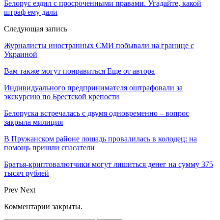
Белорус ездил с просроченными правами. Угадайте, какой
штраф ему дали
Следующая запись
Журналисты иностранных СМИ побывали на границе с
Украиной
Вам также могут понравиться
Еще от автора
Индивидуального предпринимателя оштрафовали за
экскурсию по Брестской крепости
Белоруска встречалась с двумя одновременно – вопрос
закрыла милиция
В Пружанском районе лошадь провалилась в колодец: на
помощь пришли спасатели
Братья-криптовалютчики могут лишиться денег на сумму 375
тысяч рублей
Prev
Next
Комментарии закрыты.