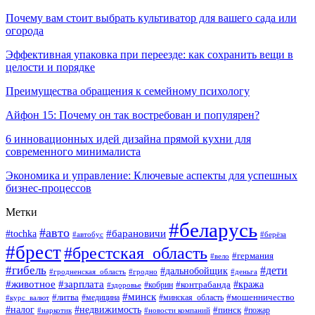
Почему вам стоит выбрать культиватор для вашего сада или
огорода
Эффективная упаковка при переезде: как сохранить вещи в
целости и порядке
Преимущества обращения к семейному психологу
Айфон 15: Почему он так востребован и популярен?
6 инновационных идей дизайна прямой кухни для
современного минималиста
Экономика и управление: Ключевые аспекты для успешных
бизнес-процессов
Метки
#беларусь
#авто
#tochka
#барановичи
#берёза
#автобус
#брест
#брестская_область
#германия
#вело
#гибель
#дети
#дальнобойщик
#гродно
#деньга
#гродненская_область
#животное
#зарплата
#контрабанда
#кража
#кобрин
#здоровье
#минск
#литва
#минская_область
#мошенничество
#курс_валют
#медицина
#налог
#недвижимость
#пинск
#пожар
#наркотик
#новости компаний