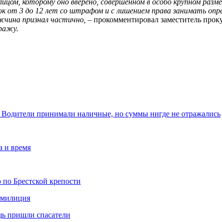
ицом, которому оно вверено, совершенном в особо крупном разме
срок от 3 до 12 лет со штрафом и с лишением права занимать о
жчина признал частично,
– прокомментировал заместитель прок
тражу.
. Водители принимали наличные, но суммы нигде не отражались
а и время
 по Брестской крепости
а милиция
щь пришли спасатели