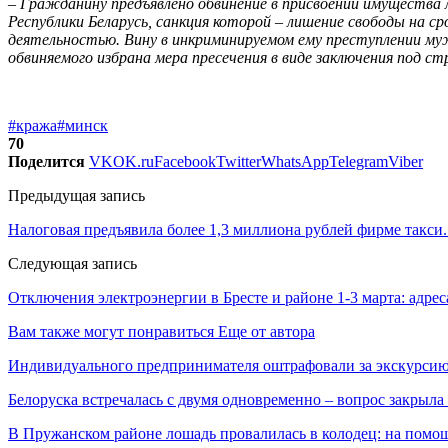
– Гражданину предъявлено обвинение в присвоении имущества л
Республики Беларусь, санкция которой – лишение свободы на 
деятельностью. Вину в инкриминируемом ему преступлении му
обвиняемого избрана мера пресечения в виде заключения под с
#кража
#минск
70
Поделится
VK
OK.ru
Facebook
Twitter
WhatsApp
Telegram
Viber
Предыдущая запись
Налоговая предъявила более 1,3 миллиона рублей фирме такси
Следующая запись
Отключения электроэнергии в Бресте и районе 1-3 марта: адрес
Вам также могут понравиться
Еще от автора
Индивидуального предпринимателя оштрафовали за экскурсию
Белоруска встречалась с двумя одновременно – вопрос закрыл
В Пружанском районе лошадь провалилась в колодец: на помо