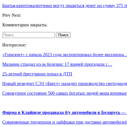
Братья-криптовалютчики могут лишиться денег на сумму 375 т
Prev
Next
Комментарии закрыты.
Интересное:
«Горизонт» с начала 2023 года экспортировал более миллиона
Мальчик страдал из-за болезни: 17 врачей прогадали с…
25-летний брестчанин попал в ДТП
Новый резидент СЭЗ «Брест» наладит производство светоди
Совокупное состояние 500 самых богатых людей мира впервы
Фирма в Клайпеде продавала б/у автомобили в Беларусь 
Современные тенденции и лайфхаки при доставке автомобилей