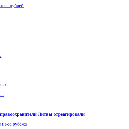
ысяч рублей
…
одных…
е…
— правоохранители Литвы отреагировали
 из-за рубежа