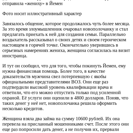
Фото носит иллюстративный характер
Завязалось общение, которое продолжалось чуть более месяца.
За это время злоумышленник очаровал новополочанку и стал
предлагать приехать к ней для создания семьи. Параллельно
воздыхатель рассказывал о своих детях и своем героическом
настоящем в горячей точке. Окончательно уверившись в
серьезных намерениях жениха, женщина согласилась на визит
иностранца.
И тут он сообщил, что для того, чтобы покинуть Йемен, ему
нужна финансовая помощь. Более того, в качестве
доказательств мужчина свел потерпевшую с якобы
официальными представителями ВОЗ. Они еще раз
подтвердили высокий уровень квалификации врача и
ответили, что его можно отпустить только под усиленной
охраной. Её услуги они оценили в 4800 долларов. Поняв, что
таких денег у неё нет, новополочанка решила оформить
несколько кредитов.
Женщина взяла два займа на сумму 10600 рублей. Их она
перевела на присланный мошенниками счет. После этого они
еще раз попросили дать денег, а не получив их, прервали