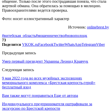
общение. Только после этого пострадавшая поняла, что стала
жертвой обмана. Она обратилась за помощью в милицию.
Правоохранителями ведется проверка.
Фото: носит иллюстративный характер
Источник:
onlinebrest.by
#витебская_область
#мошенничество
#новополоцк
73
Поделится
VK
OK.ru
Facebook
Twitter
WhatsApp
Telegram
Viber
Предыдущая запись
Умер первый президент Украины Леонид Кравчук
Следующая запись
9 мая 2022 года во всех музейных экспозициях
мемориального комплекса «Брестская крепость-герой»
бесплатный вход
Вам также могут понравиться
Еще от автора
Индивидуального предпринимателя оштрафовали за
экскурсию по Брестской крепости