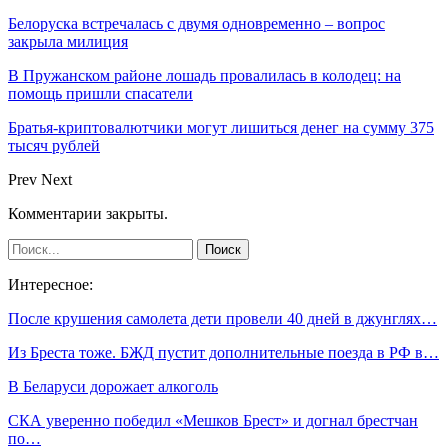
Белоруска встречалась с двумя одновременно – вопрос
закрыла милиция
В Пружанском районе лошадь провалилась в колодец: на
помощь пришли спасатели
Братья-криптовалютчики могут лишиться денег на сумму 375
тысяч рублей
Prev
Next
Комментарии закрыты.
Интересное:
После крушения самолета дети провели 40 дней в джунглях…
Из Бреста тоже. БЖД пустит дополнительные поезда в РФ в…
В Беларуси дорожает алкоголь
СКА уверенно победил «Мешков Брест» и догнал брестчан
по…