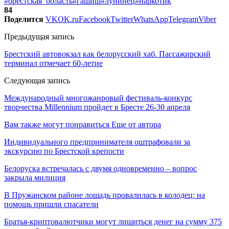
#брестская_область
#гашиш
#лунинец
#наркотик
84
Поделится
VK
OK.ru
Facebook
Twitter
WhatsApp
Telegram
Viber
Предыдущая запись
Брестский автовокзал как белорусский хаб. Пассажирский
терминал отмечает 60-летие
Следующая запись
Международный многожанровый фестиваль-конкурс
творчества Millennium пройдет в Бресте 26-30 апреля
Вам также могут понравиться
Еще от автора
Индивидуального предпринимателя оштрафовали за
экскурсию по Брестской крепости
Белоруска встречалась с двумя одновременно – вопрос
закрыла милиция
В Пружанском районе лошадь провалилась в колодец: на
помощь пришли спасатели
Братья-криптовалютчики могут лишиться денег на сумму 375