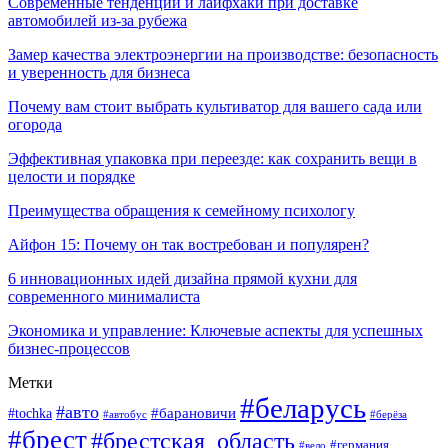
Современные тенденции и лайфхаки при доставке
автомобилей из-за рубежа
Замер качества электроэнергии на производстве: безопасность
и уверенность для бизнеса
Почему вам стоит выбрать культиватор для вашего сада или
огорода
Эффективная упаковка при переезде: как сохранить вещи в
целости и порядке
Преимущества обращения к семейному психологу
Айфон 15: Почему он так востребован и популярен?
6 инновационных идей дизайна прямой кухни для
современного минималиста
Экономика и управление: Ключевые аспекты для успешных
бизнес-процессов
Метки
#беларусь
#авто
#tochka
#барановичи
#берёза
#автобус
#брест
#брестская_область
#германия
#вело