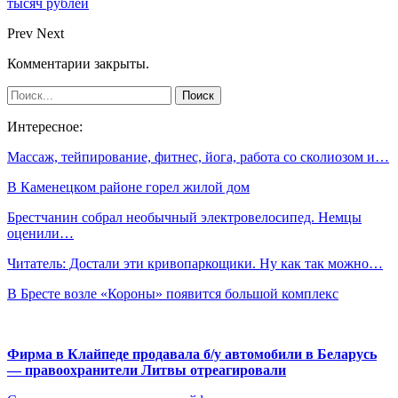
тысяч рублей
Prev
Next
Комментарии закрыты.
Интересное:
Массаж, тейпирование, фитнес, йога, работа со сколиозом и…
В Каменецком районе горел жилой дом
Брестчанин собрал необычный электровелосипед. Немцы
оценили…
Читатель: Достали эти кривопаркощики. Ну как так можно…
В Бресте возле «Короны» появится большой комплекс
Фирма в Клайпеде продавала б/у автомобили в Беларусь
— правоохранители Литвы отреагировали