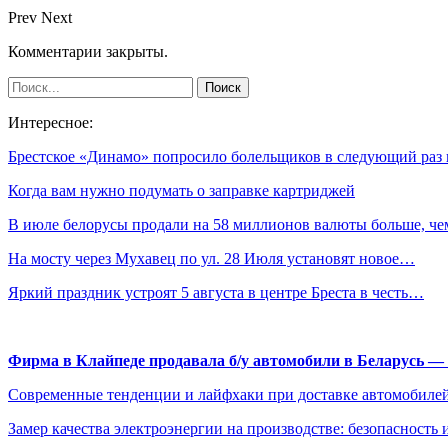
Prev
Next
Комментарии закрыты.
Интересное:
Брестское «Динамо» попросило болельщиков в следующий раз
Когда вам нужно подумать о заправке картриджей
В июле белорусы продали на 58 миллионов валюты больше, ч
На мосту через Мухавец по ул. 28 Июля установят новое…
Яркий праздник устроят 5 августа в центре Бреста в честь…
Фирма в Клайпеде продавала б/у автомобили в Беларусь 
Современные тенденции и лайфхаки при доставке автомобилей
Замер качества электроэнергии на производстве: безопасность 