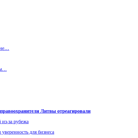
 не…
ем…
— правоохранители Литвы отреагировали
 из-за рубежа
и уверенность для бизнеса