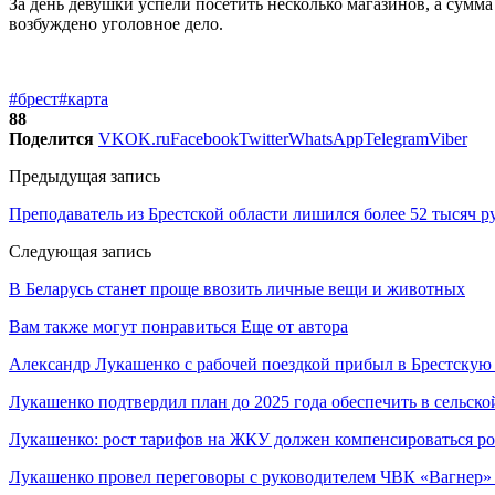
За день девушки успели посетить несколько магазинов, а сумм
возбуждено уголовное дело.
#брест
#карта
88
Поделится
VK
OK.ru
Facebook
Twitter
WhatsApp
Telegram
Viber
Предыдущая запись
Преподаватель из Брестской области лишился более 52 тысяч р
Следующая запись
В Беларусь станет проще ввозить личные вещи и животных
Вам также могут понравиться
Еще от автора
Александр Лукашенко с рабочей поездкой прибыл в Брестскую
Лукашенко подтвердил план до 2025 года обеспечить в сельс
Лукашенко: рост тарифов на ЖКУ должен компенсироваться ро
Лукашенко провел переговоры с руководителем ЧВК «Вагнер