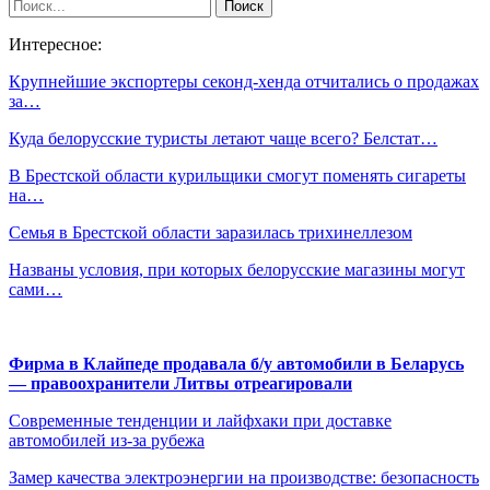
Интересное:
Крупнейшие экспортеры секонд-хенда отчитались о продажах
за…
Куда белорусские туристы летают чаще всего? Белстат…
В Брестской области курильщики смогут поменять сигареты
на…
Семья в Брестской области заразилась трихинеллезом
Названы условия, при которых белорусские магазины могут
сами…
Фирма в Клайпеде продавала б/у автомобили в Беларусь
— правоохранители Литвы отреагировали
Современные тенденции и лайфхаки при доставке
автомобилей из-за рубежа
Замер качества электроэнергии на производстве: безопасность