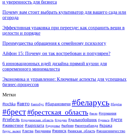
и уверенность для бизнеса
Почему вам стоит выбрать культиватор для вашего сада или
огорода
Эффективная упаковка при переезде: как сохранить вещи в
целости и порядке
Преимущества обращения к семейному психологу
Айфон 15: Почему он так востребован и популярен?
6 инновационных идей дизайна прямой кухни для
современного минималиста
Экономика и управление: Ключевые аспекты для успешных
бизнес-процессов
Метки
#беларусь
#авто
#tochka
#барановичи
#берёза
#автобус
#брест
#брестская_область
#германия
#вело
#гибель
#дети
#дальнобойщик
#гродно
#деньга
#гродненская_область
#животное
#зарплата
#контрабанда
#кража
#кобрин
#здоровье
#минск
#литва
#минская_область
#мошенничество
#курс_валют
#медицина