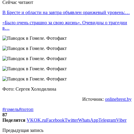
Сейчас читают
В Бресте и области на завтра объявлен оранжевый уровень:…
«Было очень страшно за свою жизнь». Очевидцы о трагедии
в…
Фото: Сергея Холодилина
Источник:
onlinebrest.by
#гомель
#потоп
87
Поделится
VK
OK.ru
Facebook
Twitter
WhatsApp
Telegram
Viber
Предыдущая запись