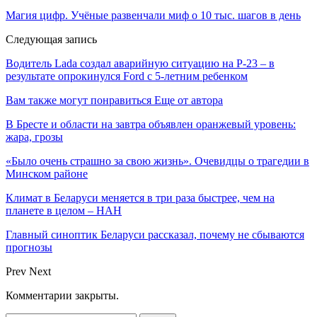
Магия цифр. Учёные развенчали миф о 10 тыс. шагов в день
Следующая запись
Водитель Lada создал аварийную ситуацию на Р-23 – в
результате опрокинулся Ford с 5-летним ребенком
Вам также могут понравиться
Еще от автора
В Бресте и области на завтра объявлен оранжевый уровень:
жара, грозы
«Было очень страшно за свою жизнь». Очевидцы о трагедии в
Минском районе
Климат в Беларуси меняется в три раза быстрее, чем на
планете в целом – НАН
Главный синоптик Беларуси рассказал, почему не сбываются
прогнозы
Prev
Next
Комментарии закрыты.