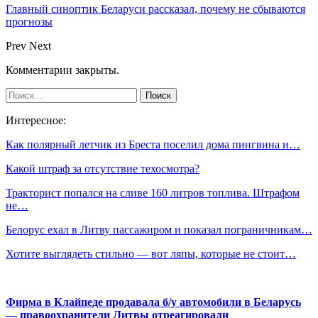
Главный синоптик Беларуси рассказал, почему не сбываются
прогнозы
Prev
Next
Комментарии закрыты.
Интересное:
Как полярный летчик из Бреста поселил дома пингвина и…
Какой штраф за отсутствие техосмотра?
Тракторист попался на сливе 160 литров топлива. Штрафом
не…
Белорус ехал в Литву пассажиром и показал пограничникам…
Хотите выглядеть стильно — вот ляпы, которые не стоит…
Фирма в Клайпеде продавала б/у автомобили в Беларусь
— правоохранители Литвы отреагировали