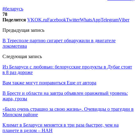
#беларусь
78
Поделится
VK
OK.ru
Facebook
Twitter
WhatsApp
Telegram
Viber
Предыдущая запись
В Тересполе партию сигарет обнаружили в двигателе
локомотива
Следующая запись
Из Беларуси с любовью: белорусские продукты в Дубае стоят
в 8 раз дороже
Вам также могут понравиться
Еще от автора
В Бресте и области на завтра объявлен оранжевый уровень:
жара, грозы
«Было очень страшно за свою жизнь». Очевидцы о трагедии в
Минском районе
Климат в Беларуси меняется в три раза быстрее, чем на
планете в целом – НАН