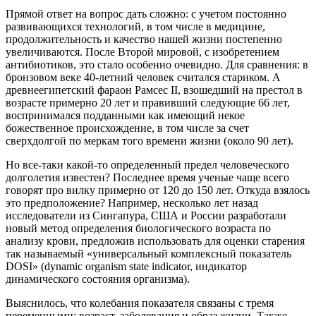
Прямой ответ на вопрос дать сложно: с учетом постоянно
развивающихся технологий, в том числе в медицине,
продолжительность и качество нашей жизни постепенно
увеличиваются. После Второй мировой, с изобретением
антибиотиков, это стало особенно очевидно. Для сравнения: в
бронзовом веке 40-летний человек считался стариком. А
древнеегипетский фараон Рамсес II, взошедший на престол в
возрасте примерно 20 лет и правивший следующие 66 лет,
воспринимался подданными как имеющий некое
божественное происхождение, в том числе за счет
сверхдолгой по меркам того времени жизни (около 90 лет).
Но все-таки какой-то определенный предел человеческого
долголетия известен? Последнее время ученые чаще всего
говорят про вилку примерно от 120 до 150 лет. Откуда взялось
это предположение? Например, несколько лет назад
исследователи из Сингапура, США и России разработали
новый метод определения биологического возраста по
анализу крови, предложив использовать для оценки старения
так называемый «универсальный комплексный показатель
DOSI» (dynamic organism state indicator, индикатор
динамического состояния организма).
Выяснилось, что колебания показателя связаны с тремя
переменными: возраст, заболевания и образ жизни. Также