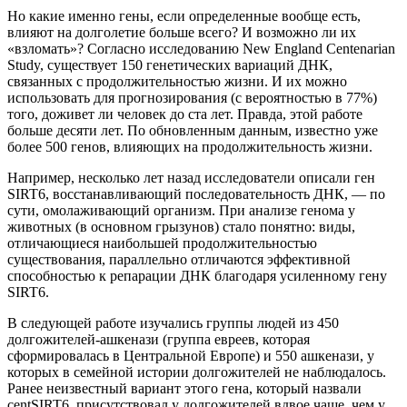
Но какие именно гены, если определенные вообще есть,
влияют на долголетие больше всего? И возможно ли их
«взломать»? Согласно исследованию New England Centenarian
Study, существует 150 генетических вариаций ДНК,
связанных с продолжительностью жизни. И их можно
использовать для прогнозирования (с вероятностью в 77%)
того, доживет ли человек до ста лет. Правда, этой работе
больше десяти лет. По обновленным данным, известно уже
более 500 генов, влияющих на продолжительность жизни.
Например, несколько лет назад исследователи описали ген
SIRT6, восстанавливающий последовательность ДНК, — по
сути, омолаживающий организм. При анализе генома у
животных (в основном грызунов) стало понятно: виды,
отличающиеся наибольшей продолжительностью
существования, параллельно отличаются эффективной
способностью к репарации ДНК благодаря усиленному гену
SIRT6.
В следующей работе изучались группы людей из 450
долгожителей-ашкенази (группа евреев, которая
сформировалась в Центральной Европе) и 550 ашкенази, у
которых в семейной истории долгожителей не наблюдалось.
Ранее неизвестный вариант этого гена, который назвали
centSIRT6, присутствовал у долгожителей вдвое чаще, чем у