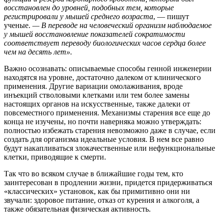
восстановлен до уровней, подобных тем, которые
регистрировали у мышей среднего возраста
, — пишут
ученые.
— В переводе на человеческий организм наблюдаемое
у мышей восстановление показателей сократимости
соответствует переводу биологических часов сердца более
чем на десять лет».
Важно осознавать: описываемые способы генной инженерии
находятся на уровне, достаточно далеком от клинического
применения. Другие вариации омолаживания, вроде
инъекций стволовыми клетками или тем более замены
настоящих органов на искусственные, также далеки от
повсеместного применения. Механизмы старения все еще до
конца не изучены, но почти наверняка можно утверждать:
полностью избежать старения невозможно даже в случае, если
создать для организма идеальные условия. В нем все равно
будут накапливаться злокачественные или нефункциональные
клетки, приводящие к смерти.
Так что во всяком случае в ближайшие годы тем, кто
заинтересован в продлении жизни, придется придерживаться
«классических» установок, как бы примитивно они ни
звучали: здоровое питание, отказ от курения и алкоголя, а
также обязательная физическая активность.