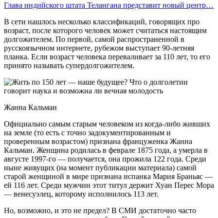
Глава индийского штата Телангана представит новый центр…
В сети нашлось несколько классификаций, говорящих про
возраст, после которого человек может считаться настоящим
долгожителем. По первой, самой распространенной в
русскоязычном интернете, рубежом выступает 90-летняя
планка. Если возраст человека переваливает за 110 лет, то его
принято называть супердолгожителем.
Жанна Кальман
Официально самым старым человеком из когда-либо живших
на земле (то есть с точно задокументированным и
проверенным возрастом) признана француженка Жанна
Кальман. Женщина родилась в феврале 1875 года, а умерла в
августе 1997-го — получается, она прожила 122 года. Среди
ныне живущих (на момент публикации материала) самой
старой женщиной в мире признана испанка Мария Браньяс —
ей 116 лет. Среди мужчин этот титул держит Хуан Перес Мора
— венесуэлец, которому исполнилось 113 лет.
Но, возможно, и это не предел? В СМИ достаточно часто