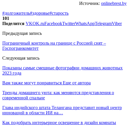
Источник:
onlinebrest.by
#долгожитель
#здоровье
#старость
101
Поделится
VK
OK.ru
Facebook
Twitter
WhatsApp
Telegram
Viber
Предыдущая запись
Пограничный контроль на границе с Россией снят –
Госпогранкомитет
Следующая запись
Показаны самые смешные фотографии домашних животных
2023 года
Вам также могут понравиться
Еще от автора
Тренды домашнего уюта: как меняются представления о
современной спальне
Глава индийского штата Телангана представит новый центр
инноваций в области ИИ на…
Как подобрать интерьерное освещение в дизайн комнаты