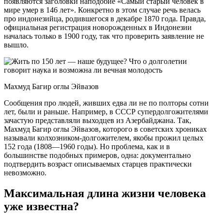
появляются заголовки наподобие «Самый старый человек в
мире умер в 146 лет». Конкретно в этом случае речь велась
про индонезийца, родившегося в декабре 1870 года. Правда,
официальная регистрация новорожденных в Индонезии
началась только в 1900 году, так что проверить заявление не
вышло.
Махмуд Багир оглы Эйвазов
Сообщения про людей, живших едва ли не по полторы сотни
лет, были и раньше. Например, в СССР супердолгожителями
зачастую представляли выходцев из Азербайджана. Так,
Махмуд Багир оглы Эйвазов, которого в советских хрониках
называли колхозником-долгожителем, якобы прожил целых
152 года (1808—1960 годы). Но проблема, как и в
большинстве подобных примеров, одна: документально
подтвердить возраст описываемых старцев практически
невозможно.
Максимальная длина жизни человека
уже известна?