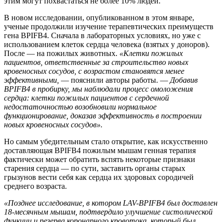
этим могут похвастаться не более 10% людей.
В новом исследовании, опубликованном в этом январе,
ученые продолжили изучение терапевтических преимуществ
гена BPIFB4. Сначала в лабораторных условиях, но уже с
использованием клеток сердца человека (взятых у доноров).
После — на пожилых животных.
«Клетки пожилых
пациентов, ответственные за строительство новых
кровеносных сосудов, с возрастом становятся менее
эффективными,
— пояснили авторы работы. —
Добавив
BPIFB4 в пробирку, мы наблюдали процесс омоложения
сердца: клетки пожилых пациентов с сердечной
недостаточностью возобновили нормальное
функционирование, доказав эффективность в построении
новых кровеносных сосудов».
Но самым убедительным стало открытие, как искусственно
доставляющая BPIFB4 пожилым мышам генная терапия
фактически может обратить вспять некоторые признаки
старения сердца — по сути, заставить органы старых
грызунов вести себя как сердца их здоровых сородичей
среднего возраста.
«Позднее исследование, в котором LAV-BPIFB4 был доставлен
18-месячным мышам, подтвердило улучшение систолической
функции и резерва коронарного кровотока, который был