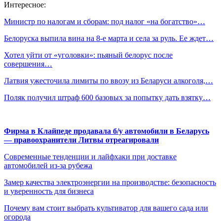
Интересное:
Министр по налогам и сборам: под налог «на богатство»…
Белоруска выпила вина на 8-е марта и села за руль. Ее ждет…
Хотел уйти от «уголовки»: пьяный белорус после
совершения…
Латвия ужесточила лимиты по ввозу из Беларуси алкоголя,…
Поляк получил штраф 600 базовых за попытку дать взятку…
Фирма в Клайпеде продавала б/у автомобили в Беларусь
— правоохранители Литвы отреагировали
Современные тенденции и лайфхаки при доставке
автомобилей из-за рубежа
Замер качества электроэнергии на производстве: безопасность
и уверенность для бизнеса
Почему вам стоит выбрать культиватор для вашего сада или
огорода