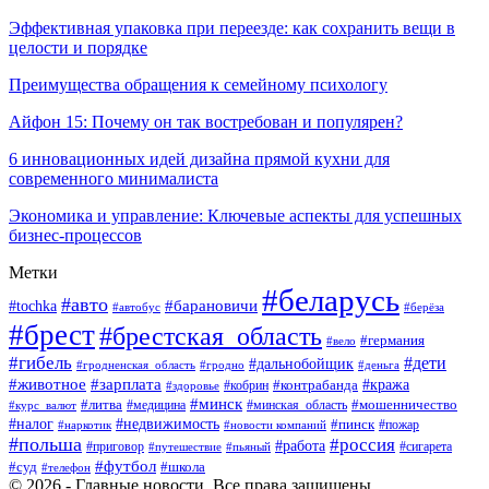
Эффективная упаковка при переезде: как сохранить вещи в
целости и порядке
Преимущества обращения к семейному психологу
Айфон 15: Почему он так востребован и популярен?
6 инновационных идей дизайна прямой кухни для
современного минималиста
Экономика и управление: Ключевые аспекты для успешных
бизнес-процессов
Метки
#беларусь
#авто
#tochka
#барановичи
#берёза
#автобус
#брест
#брестская_область
#германия
#вело
#гибель
#дети
#дальнобойщик
#гродно
#деньга
#гродненская_область
#животное
#зарплата
#контрабанда
#кража
#кобрин
#здоровье
#минск
#литва
#минская_область
#мошенничество
#курс_валют
#медицина
#налог
#недвижимость
#пинск
#пожар
#наркотик
#новости компаний
#польша
#россия
#работа
#сигарета
#приговор
#путешествие
#пьяный
#футбол
#суд
#школа
#телефон
© 2026 - Главные новости. Все права защищены.