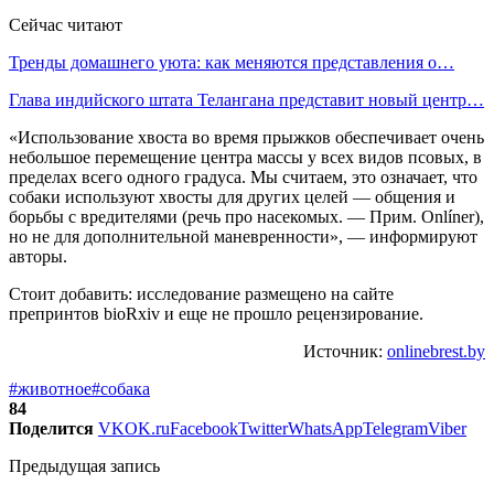
Сейчас читают
Тренды домашнего уюта: как меняются представления о…
Глава индийского штата Телангана представит новый центр…
«Использование хвоста во время прыжков обеспечивает очень
небольшое перемещение центра массы у всех видов псовых, в
пределах всего одного градуса. Мы считаем, это означает, что
собаки используют хвосты для других целей — общения и
борьбы с вредителями (речь про насекомых. — Прим. Onlíner),
но не для дополнительной маневренности», — информируют
авторы.
Стоит добавить: исследование размещено на сайте
препринтов bioRxiv и еще не прошло рецензирование.
Источник:
onlinebrest.by
#животное
#собака
84
Поделится
VK
OK.ru
Facebook
Twitter
WhatsApp
Telegram
Viber
Предыдущая запись