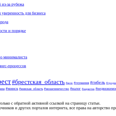
 из-за рубежа
и уверенность для бизнеса
орода
ости и порядке
го минималиста
знес-процессов
рест
#брестская_область
#гибель
#германия
#вело
#гродн
#минск
#налог
#недвижимо
#минская_область
#мошенничество
ина
#наркотик
олько с обратной активной ссылкой на страницу статьи.
чников и других порталов интернета, все права на авторство п