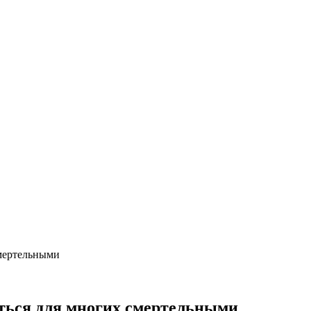
смертельными
ться для многих смертельными