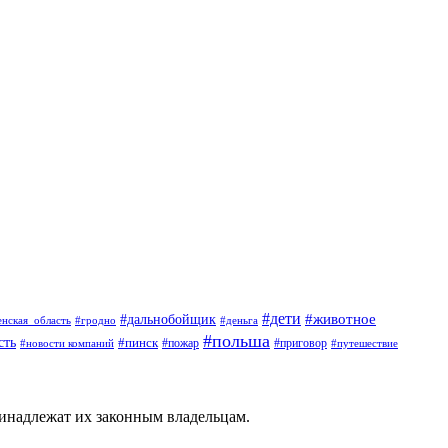
#дети
#животное
#дальнобойщик
#гродно
#деньга
енская_область
#польша
сть
#пинск
#пожар
#новости компаний
#приговор
#путешествие
ринадлежат их законным владельцам.