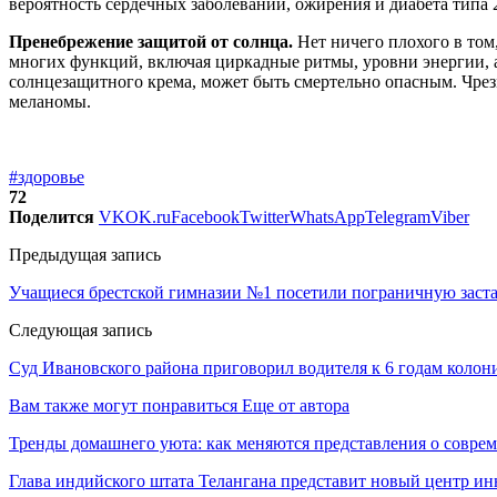
вероятность сердечных заболеваний, ожирения и диабета типа 
Пренебрежение защитой от солнца.
Нет ничего плохого в том
многих функций, включая циркадные ритмы, уровни энергии, а
солнцезащитного крема, может быть смертельно опасным. Чрез
меланомы.
#здоровье
72
Поделится
VK
OK.ru
Facebook
Twitter
WhatsApp
Telegram
Viber
Предыдущая запись
Учащиеся брестской гимназии №1 посетили пограничную заста
Следующая запись
Суд Ивановского района приговорил водителя к 6 годам коло
Вам также могут понравиться
Еще от автора
Тренды домашнего уюта: как меняются представления о совре
Глава индийского штата Телангана представит новый центр и