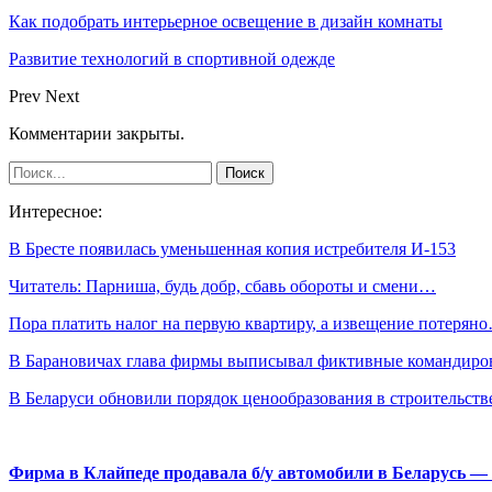
Как подобрать интерьерное освещение в дизайн комнаты
Развитие технологий в спортивной одежде
Prev
Next
Комментарии закрыты.
Интересное:
В Бресте появилась уменьшенная копия истребителя И-153
Читатель: Парниша, будь добр, сбавь обороты и смени…
Пора платить налог на первую квартиру, а извещение потерян
В Барановичах глава фирмы выписывал фиктивные командир
В Беларуси обновили порядок ценообразования в строительст
Фирма в Клайпеде продавала б/у автомобили в Беларусь 