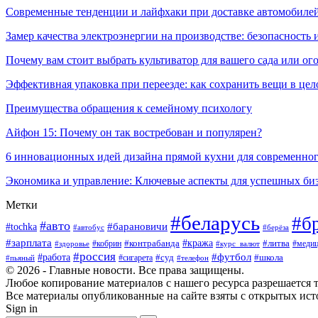
Современные тенденции и лайфхаки при доставке автомобилей
Замер качества электроэнергии на производстве: безопасность 
Почему вам стоит выбрать культиватор для вашего сада или ог
Эффективная упаковка при переезде: как сохранить вещи в цел
Преимущества обращения к семейному психологу
Айфон 15: Почему он так востребован и популярен?
6 инновационных идей дизайна прямой кухни для современно
Экономика и управление: Ключевые аспекты для успешных би
Метки
#беларусь
#б
#авто
#tochka
#барановичи
#берёза
#автобус
#зарплата
#контрабанда
#кража
#кобрин
#литва
#здоровье
#курс_валют
#медиц
#россия
#работа
#футбол
#суд
#сигарета
#школа
#пьяный
#телефон
© 2026 - Главные новости. Все права защищены.
Любое копирование материалов с нашего ресурса разрешается т
Все материалы опубликованные на сайте взяты с открытых исто
Sign in