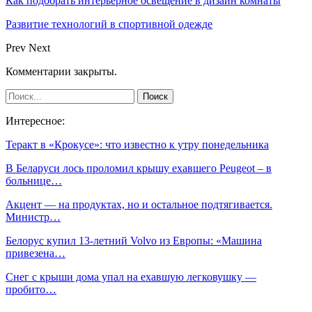
Как подобрать интерьерное освещение в дизайн комнаты
Развитие технологий в спортивной одежде
Prev
Next
Комментарии закрыты.
Интересное:
Теракт в «Крокусе»: что известно к утру понедельника
В Беларуси лось проломил крышу ехавшего Peugeot – в
больнице…
Акцент — на продуктах, но и остальное подтягивается.
Министр…
Белорус купил 13-летний Volvo из Европы: «Машина
привезена…
Снег с крыши дома упал на ехавшую легковушку —
пробито…