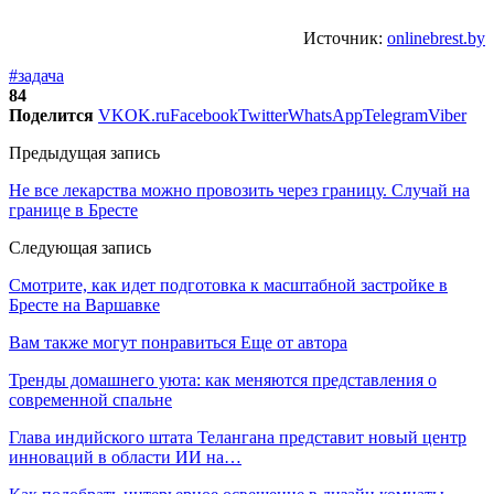
Источник:
onlinebrest.by
#задача
84
Поделится
VK
OK.ru
Facebook
Twitter
WhatsApp
Telegram
Viber
Предыдущая запись
Не все лекарства можно провозить через границу. Случай на
границе в Бресте
Следующая запись
Смотрите, как идет подготовка к масштабной застройке в
Бресте на Варшавке
Вам также могут понравиться
Еще от автора
Тренды домашнего уюта: как меняются представления о
современной спальне
Глава индийского штата Телангана представит новый центр
инноваций в области ИИ на…