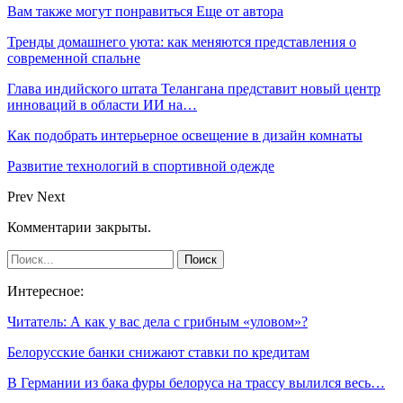
Вам также могут понравиться
Еще от автора
Тренды домашнего уюта: как меняются представления о
современной спальне
Глава индийского штата Телангана представит новый центр
инноваций в области ИИ на…
Как подобрать интерьерное освещение в дизайн комнаты
Развитие технологий в спортивной одежде
Prev
Next
Комментарии закрыты.
Интересное:
Читатель: А как у вас дела с грибным «уловом»?
Белорусские банки снижают ставки по кредитам
В Германии из бака фуры белоруса на трассу вылился весь…