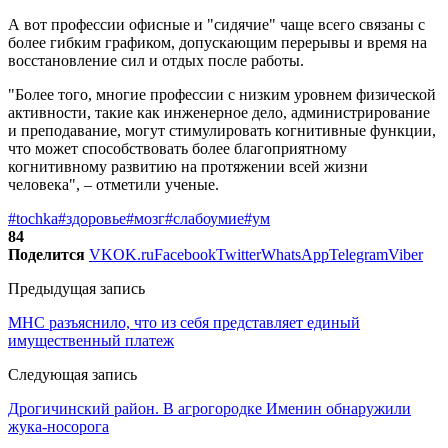
А вот профессии офисные и "сидячие" чаще всего связаны с
более гибким графиком, допускающим перерывы и время на
восстановление сил и отдых после работы.
"Более того, многие профессии с низким уровнем физической
активности, такие как инженерное дело, администрирование
и преподавание, могут стимулировать когнитивные функции,
что может способствовать более благоприятному
когнитивному развитию на протяжении всей жизни
человека", – отметили ученые.
#tochka
#здоровье
#мозг
#слабоумие
#ум
84
Поделится
VK
OK.ru
Facebook
Twitter
WhatsApp
Telegram
Viber
Предыдущая запись
МНС разъяснило, что из себя представляет единый
имущественный платеж
Следующая запись
Дрогичинский район. В агрогородке Именин обнаружили
жука-носорога