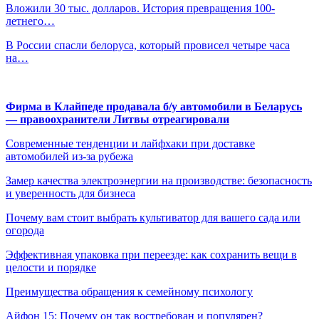
Вложили 30 тыс. долларов. История превращения 100-
летнего…
В России спасли белоруса, который провисел четыре часа
на…
Фирма в Клайпеде продавала б/у автомобили в Беларусь
— правоохранители Литвы отреагировали
Современные тенденции и лайфхаки при доставке
автомобилей из-за рубежа
Замер качества электроэнергии на производстве: безопасность
и уверенность для бизнеса
Почему вам стоит выбрать культиватор для вашего сада или
огорода
Эффективная упаковка при переезде: как сохранить вещи в
целости и порядке
Преимущества обращения к семейному психологу
Айфон 15: Почему он так востребован и популярен?