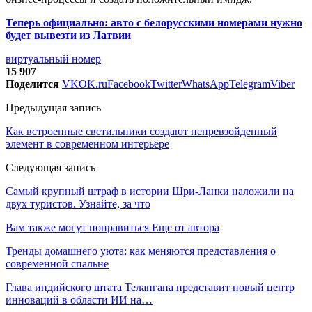
Теперь официально: авто с белорусскими номерами нужно
будет вывезти из Латвии
виртуальный номер
15 907
Поделится
VK
OK.ru
Facebook
Twitter
WhatsApp
Telegram
Viber
Предыдущая запись
Как встроенные светильники создают непревзойденный
элемент в современном интерьере
Следующая запись
Самый крупный штраф в истории Шри-Ланки наложили на
двух туристов. Узнайте, за что
Вам также могут понравиться
Еще от автора
Тренды домашнего уюта: как меняются представления о
современной спальне
Глава индийского штата Телангана представит новый центр
инноваций в области ИИ на…