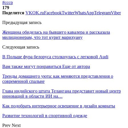
#ссср
179
Поделится
VK
OK.ru
Facebook
Twitter
WhatsApp
Telegram
Viber
Предыдущая запись
Женщина обиделась на бывшего кавалера и рассказала
милиционерам, что тот курит марихуану
Следующая запись
В Польше фура белоруса столкнулась с легковой Audi
Вам также могут понравиться
Еще от автора
Тренды домашнего уюта: как меняются представления о
современной спальне
Глава индийского штата Телангана представит новый центр
инноваций в области ИИ на…
Как подобрать интерьерное освещение в дизайн комнаты
Развитие технологий в спортивной одежде
Prev
Next