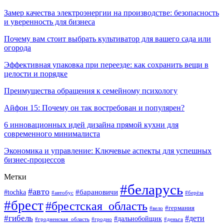
Замер качества электроэнергии на производстве: безопасность
и уверенность для бизнеса
Почему вам стоит выбрать культиватор для вашего сада или
огорода
Эффективная упаковка при переезде: как сохранить вещи в
целости и порядке
Преимущества обращения к семейному психологу
Айфон 15: Почему он так востребован и популярен?
6 инновационных идей дизайна прямой кухни для
современного минималиста
Экономика и управление: Ключевые аспекты для успешных
бизнес-процессов
Метки
#беларусь
#авто
#tochka
#барановичи
#берёза
#автобус
#брест
#брестская_область
#германия
#вело
#гибель
#дети
#дальнобойщик
#гродно
#деньга
#гродненская_область