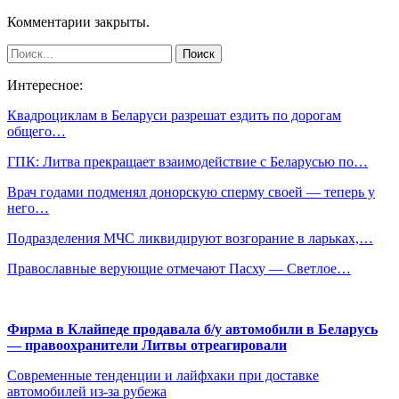
Комментарии закрыты.
Интересное:
Квадроциклам в Беларуси разрешат ездить по дорогам
общего…
ГПК: Литва прекращает взаимодействие с Беларусью по…
Врач годами подменял донорскую сперму своей — теперь у
него…
Подразделения МЧС ликвидируют возгорание в ларьках,…
Православные верующие отмечают Пасху — Светлое…
Фирма в Клайпеде продавала б/у автомобили в Беларусь
— правоохранители Литвы отреагировали
Современные тенденции и лайфхаки при доставке
автомобилей из-за рубежа