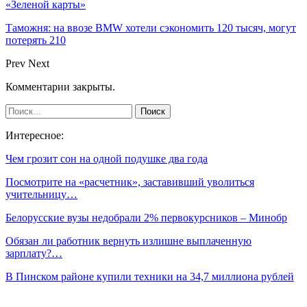
«Зеленой карты»
Таможня: на ввозе BMW хотели сэкономить 120 тысяч, могут
потерять 210
Prev
Next
Комментарии закрыты.
Интересное:
Чем грозит сон на одной подушке два года
Посмотрите на «расчетник», заставивший уволиться
учительницу…
Белорусские вузы недобрали 2% первокурсников – Минобр
Обязан ли работник вернуть излишне выплаченную
зарплату?…
В Пинском районе купили техники на 34,7 миллиона рублей