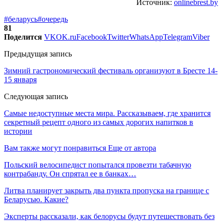
Источник:
onlinebrest.by
#беларусь
#очередь
81
Поделится
VK
OK.ru
Facebook
Twitter
WhatsApp
Telegram
Viber
Предыдущая запись
Зимний гастрономический фестиваль организуют в Бресте 14-
15 января
Следующая запись
Самые недоступные места мира. Рассказываем, где хранится
секретный рецепт одного из самых дорогих напитков в
истории
Вам также могут понравиться
Еще от автора
Польский велосипедист попытался провезти табачную
контрабанду. Он спрятал ее в банках…
Литва планирует закрыть два пункта пропуска на границе с
Беларусью. Какие?
Эксперты рассказали, как белорусы будут путешествовать без