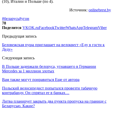
(10), Италии и Польше (по 4).
Источник:
onlinebrest.by
#беларусь
#угон
78
Поделится
VK
OK.ru
Facebook
Twitter
WhatsApp
Telegram
Viber
Предыдущая запись
Беловежская пуща приглашает на велоквест «Еду в гости к
Деду»
Следующая запись
В Польше задержали белоруса, угнавшего в Германии
Mercedes за 1 миллион злотых
Вам также могут понравиться
Еще от автора
Польский велосипедист попытался провезти табачную
контрабанду. Он спрятал ее в банках…
Литва планирует закрыть два пункта пропуска на границе с
Беларусью. Какие?