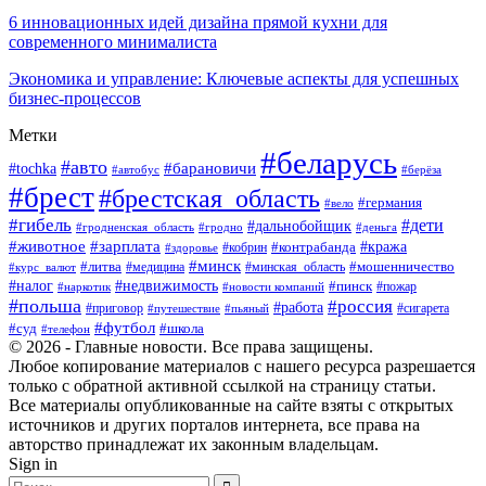
6 инновационных идей дизайна прямой кухни для
современного минималиста
Экономика и управление: Ключевые аспекты для успешных
бизнес-процессов
Метки
#беларусь
#авто
#tochka
#барановичи
#берёза
#автобус
#брест
#брестская_область
#германия
#вело
#гибель
#дети
#дальнобойщик
#гродно
#деньга
#гродненская_область
#животное
#зарплата
#контрабанда
#кража
#кобрин
#здоровье
#минск
#литва
#минская_область
#мошенничество
#курс_валют
#медицина
#налог
#недвижимость
#пинск
#пожар
#наркотик
#новости компаний
#польша
#россия
#работа
#сигарета
#приговор
#путешествие
#пьяный
#футбол
#суд
#школа
#телефон
© 2026 - Главные новости. Все права защищены.
Любое копирование материалов с нашего ресурса разрешается
только с обратной активной ссылкой на страницу статьи.
Все материалы опубликованные на сайте взяты с открытых
источников и других порталов интернета, все права на
авторство принадлежат их законным владельцам.
Sign in