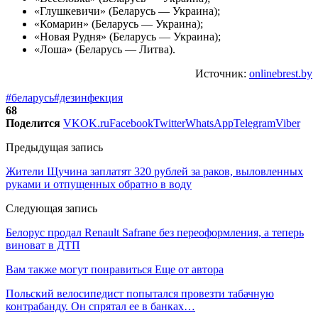
«Глушкевичи» (Беларусь — Украина);
«Комарин» (Беларусь — Украина);
«Новая Рудня» (Беларусь — Украина);
«Лоша» (Беларусь — Литва).
Источник:
onlinebrest.by
#беларусь
#дезинфекция
68
Поделится
VK
OK.ru
Facebook
Twitter
WhatsApp
Telegram
Viber
Предыдущая запись
Жители Щучина заплатят 320 рублей за раков, выловленных
руками и отпущенных обратно в воду
Следующая запись
Белорус продал Renault Safrane без переоформления, а теперь
виноват в ДТП
Вам также могут понравиться
Еще от автора
Польский велосипедист попытался провезти табачную
контрабанду. Он спрятал ее в банках…