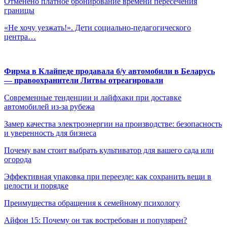
Отменено платное бронирование времени пересечения
границы
«Не хочу уезжать!». Дети социально-педагогического
центра…
Фирма в Клайпеде продавала б/у автомобили в Беларусь
— правоохранители Литвы отреагировали
Современные тенденции и лайфхаки при доставке
автомобилей из-за рубежа
Замер качества электроэнергии на производстве: безопасность
и уверенность для бизнеса
Почему вам стоит выбрать культиватор для вашего сада или
огорода
Эффективная упаковка при переезде: как сохранить вещи в
целости и порядке
Преимущества обращения к семейному психологу
Айфон 15: Почему он так востребован и популярен?