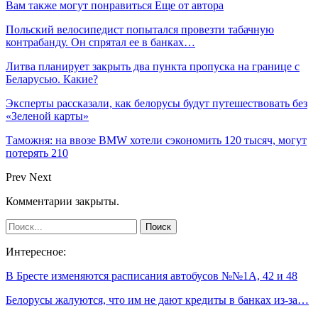
Вам также могут понравиться
Еще от автора
Польский велосипедист попытался провезти табачную
контрабанду. Он спрятал ее в банках…
Литва планирует закрыть два пункта пропуска на границе с
Беларусью. Какие?
Эксперты рассказали, как белорусы будут путешествовать без
«Зеленой карты»
Таможня: на ввозе BMW хотели сэкономить 120 тысяч, могут
потерять 210
Prev
Next
Комментарии закрыты.
Интересное:
В Бресте изменяются расписания автобусов №№1А, 42 и 48
Белорусы жалуются, что им не дают кредиты в банках из-за…