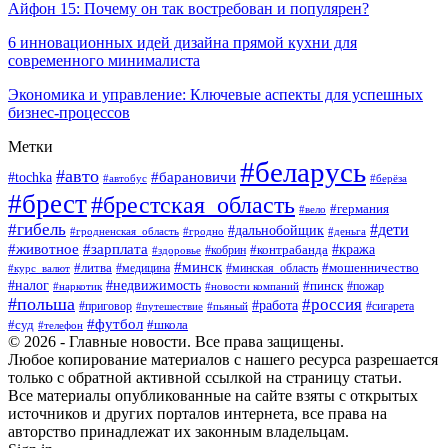
Айфон 15: Почему он так востребован и популярен?
6 инновационных идей дизайна прямой кухни для
современного минималиста
Экономика и управление: Ключевые аспекты для успешных
бизнес-процессов
Метки
#беларусь
#авто
#tochka
#барановичи
#берёза
#автобус
#брест
#брестская_область
#германия
#вело
#гибель
#дети
#дальнобойщик
#гродно
#деньга
#гродненская_область
#животное
#зарплата
#контрабанда
#кража
#кобрин
#здоровье
#минск
#литва
#минская_область
#мошенничество
#курс_валют
#медицина
#налог
#недвижимость
#пинск
#пожар
#наркотик
#новости компаний
#польша
#россия
#работа
#сигарета
#приговор
#путешествие
#пьяный
#футбол
#суд
#школа
#телефон
© 2026 - Главные новости. Все права защищены.
Любое копирование материалов с нашего ресурса разрешается
только с обратной активной ссылкой на страницу статьи.
Все материалы опубликованные на сайте взяты с открытых
источников и других порталов интернета, все права на
авторство принадлежат их законным владельцам.