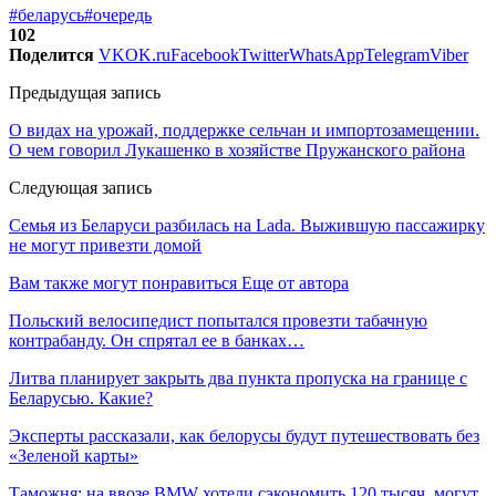
#беларусь
#очередь
102
Поделится
VK
OK.ru
Facebook
Twitter
WhatsApp
Telegram
Viber
Предыдущая запись
О видах на урожай, поддержке сельчан и импортозамещении.
О чем говорил Лукашенко в хозяйстве Пружанского района
Следующая запись
Семья из Беларуси разбилась на Lada. Выжившую пассажирку
не могут привезти домой
Вам также могут понравиться
Еще от автора
Польский велосипедист попытался провезти табачную
контрабанду. Он спрятал ее в банках…
Литва планирует закрыть два пункта пропуска на границе с
Беларусью. Какие?
Эксперты рассказали, как белорусы будут путешествовать без
«Зеленой карты»
Таможня: на ввозе BMW хотели сэкономить 120 тысяч, могут