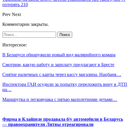
потерять 210
Prev
Next
Комментарии закрыты.
Интересное:
В Беларуси обнаружили новый вид малярийного комара
Смотрим, какую работу и зарплату предлагают в Бресте
Снятие наличных с карты через кассу магазина. Нацбанк…
Инспектора ГАИ осудили за попытку переложить вину в ДТП
на…
Маршрутка и легковушка с пятью малолетними детьми…
Фирма в Клайпеде продавала б/у автомобили в Беларусь
— правоохранители Литвы отреагировали