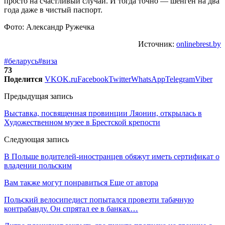
просто на счастливый случай. И тогда точно — шенген на два
года даже в чистый паспорт.
Фото: Александр Ружечка
Источник:
onlinebrest.by
#беларусь
#виза
73
Поделится
VK
OK.ru
Facebook
Twitter
WhatsApp
Telegram
Viber
Предыдущая запись
Выставка, посвященная провинции Ляонин, открылась в
Художественном музее в Брестской крепости
Следующая запись
В Польше водителей-иностранцев обяжут иметь сертификат о
владении польским
Вам также могут понравиться
Еще от автора
Польский велосипедист попытался провезти табачную
контрабанду. Он спрятал ее в банках…