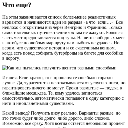
Что еще?
На этом заканчивается список более-менее реалистичных
вариантов и начинаются идеи из разряда «а что, если…». Все
неплохо с открытием виз через Венгрию и Францию. Только
самостоятельных путешественников там не жалуют. Большая
часть мест предоставляется под туры. На лето свободных мест
в автобусе по любому маршруту нам выбить не удалось. Но
верим, что существуют истории и со счастливым концом,
когда есть повод собирать бутерброды на багете для ссобойки
в дорогу.
Италия. Если кратко, то в прошлом сезоне было гораздо
лучше. Да, турагентства не отказываются от услуги записи, но
гарантировать ничего не могут. Сроки размытые — подача в
ближайшие месяц-два. Те, кому удалось записаться
самостоятельно, автоматически попадают в одну категорию с
йети и инопланетными существами.
Какой вывод? Получить визу реально. Варианты разные, но
это точно будет либо долго, либо дорого, либо сложно.
Возможно, все сразу. Хотя всегда остается небольшой процент