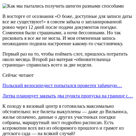
В восторге от осознания «О боже, доступные для записи даты
все же существуют!» я совсем забыла о запланированной
ровно через 12 дней после подачи документов поездке.
Сомнения были страшными, а ночи бессонными. Но так
рисковать я все же не могла. И моя отмененная запись
неожиданно подняла настроение какому-то счастливчику.
Первый раз на то, чтобы поймать слот, пришлось потратить
около месяца. Второй раз матерая «обновительница
страницы» справилась всего за две недели.
Сейчас читают
Польский велосипедист попытался провезти табачную…
Литва планирует закрыть два пункта пропуска на границе с…
К походу в визовый центр я готовилась максимально
обстоятельно: все билеты выкуплены — даже до Вильнюса,
жилье оплачено, данные о других участниках поездки
собраны, маршрутный лист подробно расписан. Есть
ксерокопии всех виз из обозримого прошлого и грамот из
детского сада — на всякий случай!