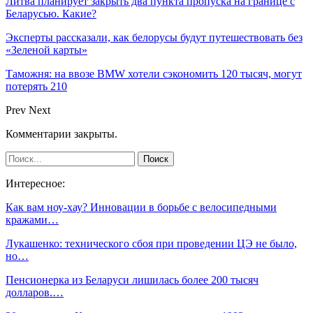
Литва планирует закрыть два пункта пропуска на границе с
Беларусью. Какие?
Эксперты рассказали, как белорусы будут путешествовать без
«Зеленой карты»
Таможня: на ввозе BMW хотели сэкономить 120 тысяч, могут
потерять 210
Prev
Next
Комментарии закрыты.
Интересное:
Как вам ноу-хау? Инновации в борьбе с велосипедными
кражами…
Лукашенко: технического сбоя при проведении ЦЭ не было,
но…
Пенсионерка из Беларуси лишилась более 200 тысяч
долларов.…