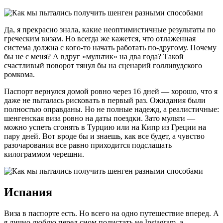
Да, я прекрасно знала, какие неоптимистичные результаты по
греческим визам. Но всегда же кажется, что отлаженная
система должна с кого-то начать работать по-другому. Почему
бы не с меня? А вдруг «мультик» на два года? Такой
счастливый поворот тянул бы на сценарий голливудского
ромкома.
Паспорт вернулся домой ровно через 16 дней — хорошо, что я
даже не пыталась рисковать в первый раз. Ожидания были
полностью оправданы. Но не полные надежд, а реалистичные:
шенгенская виза ровно на даты поездки. Зато мульти —
можно успеть сгонять в Турцию или на Кипр из Греции на
пару дней. Вот вроде бы и знаешь, как все будет, а чувство
разочарования все равно приходится подслащать
килограммом черешни.
Испания
Виза в паспорте есть. Но всего на одно путешествие вперед. А
я лично люблю перед сном полистать не Instagram, а