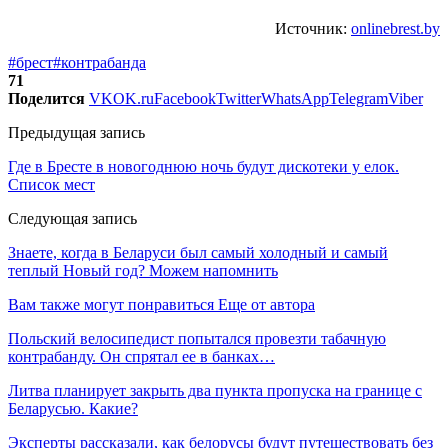
Источник:
onlinebrest.by
#брест
#контрабанда
71
Поделится
VK
OK.ru
Facebook
Twitter
WhatsApp
Telegram
Viber
Предыдущая запись
Где в Бресте в новогоднюю ночь будут дискотеки у елок.
Список мест
Следующая запись
Знаете, когда в Беларуси был самый холодный и самый
теплый Новый год? Можем напомнить
Вам также могут понравиться
Еще от автора
Польский велосипедист попытался провезти табачную
контрабанду. Он спрятал ее в банках…
Литва планирует закрыть два пункта пропуска на границе с
Беларусью. Какие?
Эксперты рассказали, как белорусы будут путешествовать без