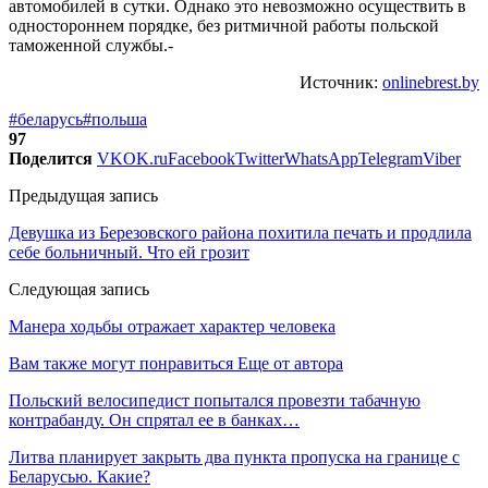
автомобилей в сутки. Однако это невозможно осуществить в
одностороннем порядке, без ритмичной работы польской
таможенной службы.-
Источник:
onlinebrest.by
#беларусь
#польша
97
Поделится
VK
OK.ru
Facebook
Twitter
WhatsApp
Telegram
Viber
Предыдущая запись
Девушка из Березовского района похитила печать и продлила
себе больничный. Что ей грозит
Следующая запись
Манера ходьбы отражает характер человека
Вам также могут понравиться
Еще от автора
Польский велосипедист попытался провезти табачную
контрабанду. Он спрятал ее в банках…
Литва планирует закрыть два пункта пропуска на границе с
Беларусью. Какие?