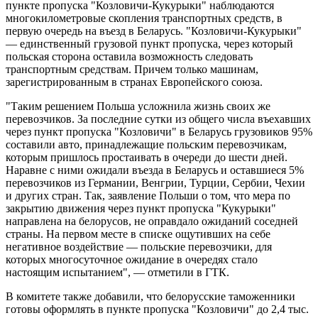
пункте пропуска "Козловичи-Кукурыки" наблюдаются
многокилометровые скопления транспортных средств, в
первую очередь на въезд в Беларусь. "Козловичи-Кукурыки"
— единственный грузовой пункт пропуска, через который
польская сторона оставила возможность следовать
транспортным средствам. Причем только машинам,
зарегистрированным в странах Европейского союза.
"Таким решением Польша усложнила жизнь своих же
перевозчиков. За последние сутки из общего числа въехавших
через пункт пропуска "Козловичи" в Беларусь грузовиков 95%
составили авто, принадлежащие польским перевозчикам,
которым пришлось простаивать в очереди до шести дней.
Наравне с ними ожидали въезда в Беларусь и оставшиеся 5%
перевозчиков из Германии, Венгрии, Турции, Сербии, Чехии
и других стран. Так, заявление Польши о том, что мера по
закрытию движения через пункт пропуска "Кукурыки"
направлена на белорусов, не оправдало ожиданий соседней
страны. На первом месте в списке ощутивших на себе
негативное воздействие — польские перевозчики, для
которых многосуточное ожидание в очередях стало
настоящим испытанием", — отметили в ГТК.
В комитете также добавили, что белорусские таможенники
готовы оформлять в пункте пропуска "Козловичи" до 2,4 тыс.