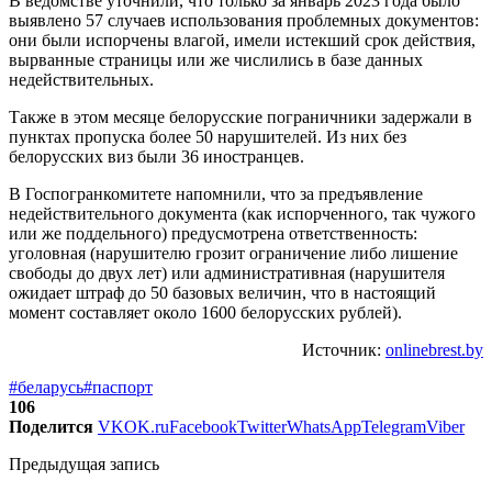
В ведомстве уточнили, что только за январь 2023 года было
выявлено 57 случаев использования проблемных документов:
они были испорчены влагой, имели истекший срок действия,
вырванные страницы или же числились в базе данных
недействительных.
Также в этом месяце белорусские пограничники задержали в
пунктах пропуска более 50 нарушителей. Из них без
белорусских виз были 36 иностранцев.
В Госпогранкомитете напомнили, что за предъявление
недействительного документа (как испорченного, так чужого
или же поддельного) предусмотрена ответственность:
уголовная (нарушителю грозит ограничение либо лишение
свободы до двух лет) или административная (нарушителя
ожидает штраф до 50 базовых величин, что в настоящий
момент составляет около 1600 белорусских рублей).
Источник:
onlinebrest.by
#беларусь
#паспорт
106
Поделится
VK
OK.ru
Facebook
Twitter
WhatsApp
Telegram
Viber
Предыдущая запись