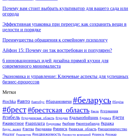
Почему вам стоит выбрать культиватор для вашего сада или
огорода
Эффективная упаковка при переезде: как сохранить вещи в
целости и порядке
Преимущества обращения к семейному психологу
Айфон 15: Почему он так востребован и популярен?
6 инновационных идей дизайна прямой кухни для
современного минималиста
Экономика и управление: Ключевые аспекты для успешных
бизнес-процессов
Метки
#беларусь
#авто
#tochka
#барановичи
#берёза
#автобус
#брест
#брестская_область
#германия
#вело
#гибель
#дети
#дальнобойщик
#гродно
#деньга
#гродненская_область
#животное
#зарплата
#контрабанда
#кража
#кобрин
#здоровье
#минск
#литва
#минская_область
#мошенничество
#курс_валют
#медицина
#налог
#недвижимость
#пинск
#пожар
#наркотик
#новости компаний