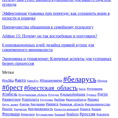
огорода
Эффективная упаковка при переезде: как сохранить вещи в
целости и порядке
Преимущества обращения к семейному психологу
Айфон 15: Почему он так востребован и популярен?
6 инновационных идей дизайна прямой кухни для
современного минималиста
Экономика и управление: Ключевые аспекты для успешных
бизнес-процессов
Метки
#беларусь
#авто
#tochka
#барановичи
#берёза
#автобус
#брест
#брестская_область
#германия
#вело
#гибель
#дети
#дальнобойщик
#гродно
#деньга
#гродненская_область
#животное
#зарплата
#контрабанда
#кража
#кобрин
#здоровье
#минск
#литва
#минская_область
#мошенничество
#курс_валют
#медицина
#налог
#недвижимость
#пинск
#пожар
#наркотик
#новости компаний
#польша
#россия
#работа
#сигарета
#приговор
#путешествие
#пьяный