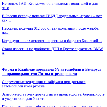
Не только ГАИ. Кто может останавливать водителей и для
чего
В России белорус показал ГИБДД поддельные «права» – вот
как…
Пассажир получил $12 600 от авиакомпании после жалобы
на…
Когда душа поет: история энергетика и барда из Брестской…
Стали известны подробности ДТП в Бресте с участием BMW
и…
Фирма в Клайпеде продавала б/у автомобили в Беларусь
— правоохранители Литвы отреагировали
Современные тенденции и лайфхаки при доставке
автомобилей из-за рубежа
Замер качества электроэнергии на производстве: безопасность
и уверенность для бизнеса
Почему вам стоит выбрать культиватор для вашего сада или