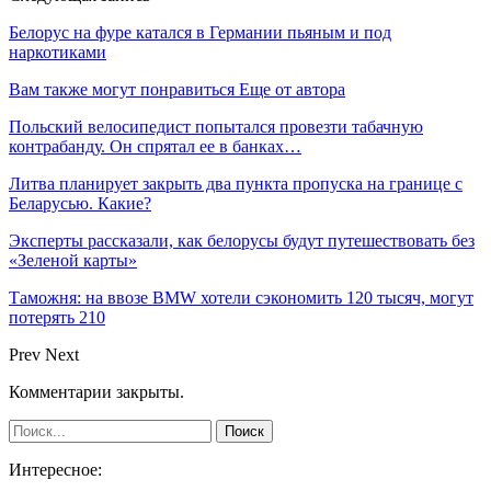
Белорус на фуре катался в Германии пьяным и под
наркотиками
Вам также могут понравиться
Еще от автора
Польский велосипедист попытался провезти табачную
контрабанду. Он спрятал ее в банках…
Литва планирует закрыть два пункта пропуска на границе с
Беларусью. Какие?
Эксперты рассказали, как белорусы будут путешествовать без
«Зеленой карты»
Таможня: на ввозе BMW хотели сэкономить 120 тысяч, могут
потерять 210
Prev
Next
Комментарии закрыты.
Интересное: