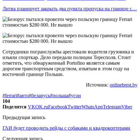
Литва планирует закрыть два пункта пропуска на границе с…
Сотрудники погранслужбы арестовали водителя грузовика и
изъяли спорткар. Дело передали полиции Тересполя. Стоит
отметить, что обнаруженный Portofino является самым
дорогим транспортным средством, изъятым в этом году на
восточной границе Польши.
Источник:
onlinebrest.by
#ferrari
#авто
#беларусь
#польша
#угон
104
Поделится
VK
OK.ru
Facebook
Twitter
WhatsApp
Telegram
Viber
Предыдущая запись
ГАИ будет проводить рейды с собаками и квадрокоптерами
Следующая запись