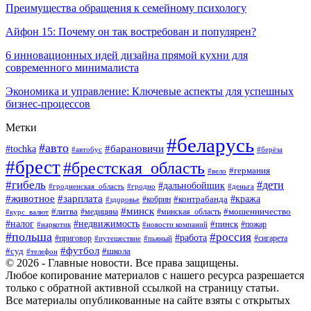
Преимущества обращения к семейному психологу
Айфон 15: Почему он так востребован и популярен?
6 инновационных идей дизайна прямой кухни для
современного минималиста
Экономика и управление: Ключевые аспекты для успешных
бизнес-процессов
Метки
#беларусь
#авто
#tochka
#барановичи
#берёза
#автобус
#брест
#брестская_область
#германия
#вело
#гибель
#дети
#дальнобойщик
#гродно
#деньга
#гродненская_область
#животное
#зарплата
#контрабанда
#кража
#кобрин
#здоровье
#минск
#литва
#минская_область
#мошенничество
#курс_валют
#медицина
#налог
#недвижимость
#пинск
#пожар
#наркотик
#новости компаний
#польша
#россия
#работа
#сигарета
#приговор
#путешествие
#пьяный
#футбол
#суд
#школа
#телефон
© 2026 - Главные новости. Все права защищены.
Любое копирование материалов с нашего ресурса разрешается
только с обратной активной ссылкой на страницу статьи.
Все материалы опубликованные на сайте взяты с открытых