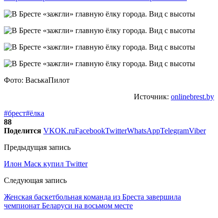
Фото: ВаськаПилот
Источник:
onlinebrest.by
#брест
#ёлка
88
Поделится
VK
OK.ru
Facebook
Twitter
WhatsApp
Telegram
Viber
Предыдущая запись
Илон Маск купил Twitter
Следующая запись
Женская баскетбольная команда из Бреста завершила
чемпионат Беларуси на восьмом месте