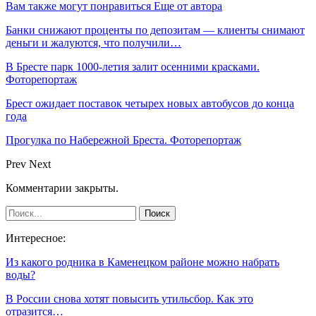
Вам также могут понравиться
Еще от автора
Банки снижают проценты по депозитам — клиенты снимают
деньги и жалуются, что получили…
В Бресте парк 1000-летия залит осенними красками.
Фоторепортаж
Брест ожидает поставок четырех новых автобусов до конца
года
Прогулка по Набережной Бреста. Фоторепортаж
Prev
Next
Комментарии закрыты.
Интересное:
Из какого родника в Каменецком районе можно набрать
воды?
В России снова хотят повысить утильсбор. Как это
отразится…