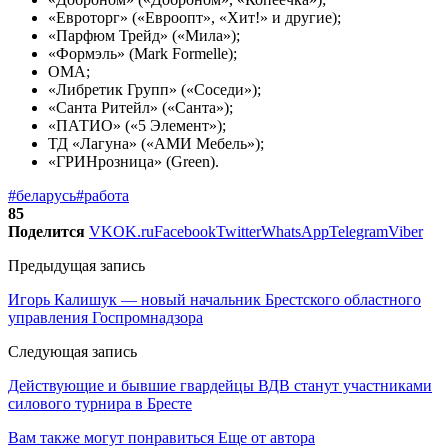
«Евроторг» («Евроопт», «Хит!» и другие);
«Парфюм Трейд» («Мила»);
«Формэль» (Mark Formelle);
ОМА;
«Либретик Групп» («Соседи»);
«Санта Ритейл» («Санта»);
«ПАТИО» («5 Элемент»);
ТД «Лагуна» («АМИ Мебель»);
«ГРИНрозница» (Green).
#беларусь
#работа
85
Поделится
VK
OK.ru
Facebook
Twitter
WhatsApp
Telegram
Viber
Предыдущая запись
Игорь Калишук — новый начальник Брестского областного
управления Госпромнадзора
Следующая запись
Действующие и бывшие гвардейцы ВДВ станут участниками
силового турнира в Бресте
Вам также могут понравиться
Еще от автора