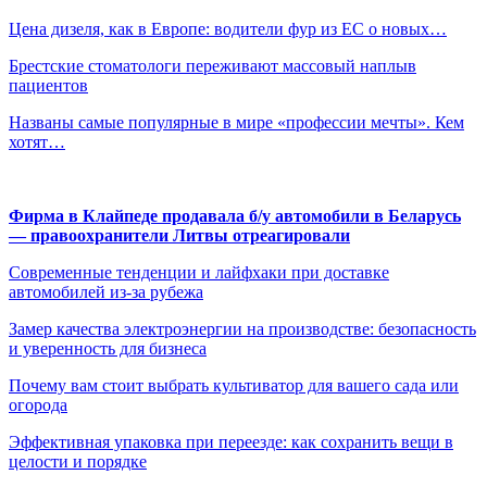
Цена дизеля, как в Европе: водители фур из ЕС о новых…
Брестские стоматологи переживают массовый наплыв
пациентов
Названы самые популярные в мире «профессии мечты». Кем
хотят…
Фирма в Клайпеде продавала б/у автомобили в Беларусь
— правоохранители Литвы отреагировали
Современные тенденции и лайфхаки при доставке
автомобилей из-за рубежа
Замер качества электроэнергии на производстве: безопасность
и уверенность для бизнеса
Почему вам стоит выбрать культиватор для вашего сада или
огорода
Эффективная упаковка при переезде: как сохранить вещи в
целости и порядке