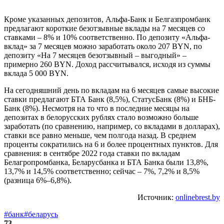
Кроме указанных депозитов, Альфа-Банк и Белгазпромбанк
предлагают короткие безотзывные вклады на 7 месяцев со
ставками – 8% и 10% соответственно. По депозиту «Альфа-
вклад» за 7 месяцев можно заработать около 207 BYN, по
депозиту «На 7 месяцев безотзывный – выгодный» –
примерно 260 BYN. Доход рассчитывался, исходя из суммы
вклада 5 000 BYN.
На сегодняшний день по вкладам на 6 месяцев самые высокие
ставки предлагают БТА Банк (8,5%), СтатусБанк (8%) и БНБ-
Банк (8%). Несмотря на то что в последние месяцы на
депозитах в белорусских рублях стало возможно больше
заработать (по сравнению, например, со вкладами в долларах),
ставки все равно меньше, чем полгода назад. В среднем
проценты сократились на 6 и более процентных пунктов. Для
сравнения: в сентябре 2022 года ставки по вкладам
Белагропромбанка, Беларусбанка и БТА Банка были 13,8%,
13,7% и 14,5% соответственно; сейчас – 7%, 7,2% и 8,5%
(разница 6%–6,8%).
Источник:
onlinebrest.by
#банк
#беларусь
73