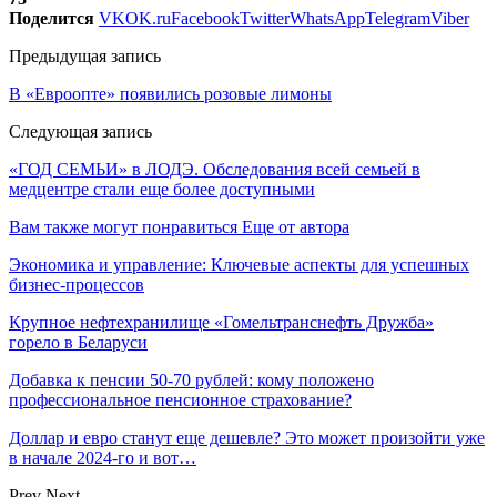
Поделится
VK
OK.ru
Facebook
Twitter
WhatsApp
Telegram
Viber
Предыдущая запись
В «Евроопте» появились розовые лимоны
Следующая запись
«ГОД СЕМЬИ» в ЛОДЭ. Обследования всей семьей в
медцентре стали еще более доступными
Вам также могут понравиться
Еще от автора
Экономика и управление: Ключевые аспекты для успешных
бизнес-процессов
Крупное нефтехранилище «Гомельтранснефть Дружба»
горело в Беларуси
Добавка к пенсии 50-70 рублей: кому положено
профессиональное пенсионное страхование?
Доллар и евро станут еще дешевле? Это может произойти уже
в начале 2024-го и вот…
Prev
Next