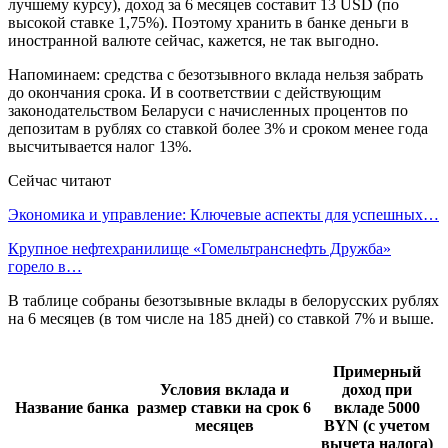
лучшему курсу), доход за 6 месяцев составит 13 USD (по
высокой ставке 1,75%). Поэтому хранить в банке деньги в
иностранной валюте сейчас, кажется, не так выгодно.
Напоминаем: средства с безотзывного вклада нельзя забрать
до окончания срока. И в соответствии с действующим
законодательством Беларуси с начисленных процентов по
депозитам в рублях со ставкой более 3% и сроком менее года
высчитывается налог 13%.
Сейчас читают
Экономика и управление: Ключевые аспекты для успешных…
Крупное нефтехранилище «Гомельтранснефть Дружба»
горело в…
В таблице собраны безотзывные вклады в белорусских рублях
на 6 месяцев (в том числе на 185 дней) со ставкой 7% и выше.
Примерный
Условия вклада и
доход при
Название банка
размер ставки на срок 6
вкладе 5000
месяцев
BYN (с учетом
вычета налога)