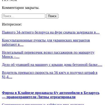
Комментарии закрыты.
Интересное:
Пьяного 34-летнего белоруса на фуре сначала задержали в…
Консультационные пункты для украинских мигрантов
работают в…
Нелегальный перевозчик возил пассажиров по маршруту
Минск –…
Дело об упавшей на машину с крыши дома бетонной балке.…
Водитель превысил скорость на 56 км/ч и получил штраф в
$1,4…
Фирма в Клайпеде продавала б/у автомобили в Беларусь
— правоохранители Литвы отреагировали
Современные тенденции и лайфхаки при доставке