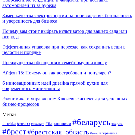
автомобилей из-за рубежа
Замер качества электроэнергии на производстве: безопасность
и уверенность для бизнеса
Почему вам стоит выбрать культиватор для вашего сада или
огорода
Эффективная упаковка при переезде: как сохранить вещи в
целости и порядке
Преимущества обращения к семейному психологу
Айфон 15: Почему он так востребован и популярен?
6 инновационных идей дизайна прямой кухни для
современного минималиста
Экономика и управление: Ключевые аспекты для успешных
бизнес-процессов
Метки
#беларусь
#авто
#tochka
#барановичи
#берёза
#автобус
#брест
#брестская_область
#германия
#вело