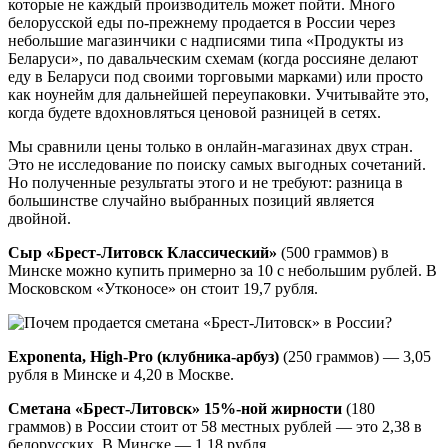
которые не каждый производитель может пойти. Много
белорусской еды по-прежнему продается в России через
небольшие магазинчики с надписями типа «Продукты из
Беларуси», по давальческим схемам (когда россияне делают
еду в Беларуси под своими торговыми марками) или просто
как ноунейм для дальнейшей переупаковки. Учитывайте это,
когда будете вдохновляться ценовой разницей в сетях.
Мы сравнили цены только в онлайн-магазинах двух стран.
Это не исследование по поиску самых выгодных сочетаний.
Но полученные результаты этого и не требуют: разница в
большинстве случайно выбранных позиций является
двойной.
Сыр «Брест-Литовск Классический»
(500 граммов) в
Минске можно купить примерно за 10 с небольшим рублей. В
Московском «Утконосе» он стоит 19,7 рубля.
Exponenta, High-Pro (клубника-арбуз)
(250 граммов) — 3,05
рубля в Минске и 4,20 в Москве.
Сметана «Брест-Литовск» 15%-ной жирности
(180
граммов) в России стоит от 58 местных рублей — это 2,38 в
белорусских. В Минске — 1,18 рубля.