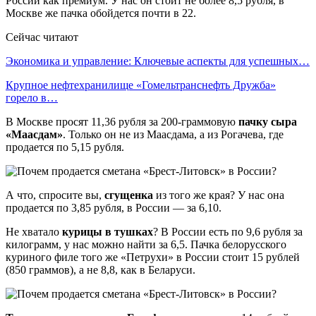
России как премиум. У нас он стоит не более 8,5 рубля, в
Москве же пачка обойдется почти в 22.
Сейчас читают
Экономика и управление: Ключевые аспекты для успешных…
Крупное нефтехранилище «Гомельтранснефть Дружба»
горело в…
В Москве просят 11,36 рубля за 200-граммовую
пачку сыра
«Маасдам»
. Только он не из Маасдама, а из Рогачева, где
продается по 5,15 рубля.
А что, спросите вы,
сгущенка
из того же края? У нас она
продается по 3,85 рубля, в России — за 6,10.
Не хватало
курицы в тушках
? В России есть по 9,6 рубля за
килограмм, у нас можно найти за 6,5. Пачка белорусского
куриного филе того же «Петрухи» в России стоит 15 рублей
(850 граммов), а не 8,8, как в Беларуси.