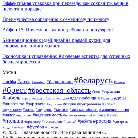
Эффективная упаковка при переезде: как сохранить вещи в
целости и порядке
Преимущества обращения к семейному психологу
Айфон 15: Почему он так востребован и популярен?
6 инновационных идей дизайна прямой кухни для
современного минималиста
Экономика и управление: Ключевые аспекты для успешных
бизнес-процессов
Метки
#беларусь
#авто
#tochka
#барановичи
#берёза
#автобус
#брест
#брестская_область
#германия
#вело
#гибель
#дети
#дальнобойщик
#гродно
#деньга
#гродненская_область
#животное
#зарплата
#контрабанда
#кража
#кобрин
#здоровье
#минск
#литва
#минская_область
#мошенничество
#курс_валют
#медицина
#налог
#недвижимость
#пинск
#пожар
#наркотик
#новости компаний
#польша
#россия
#работа
#сигарета
#приговор
#путешествие
#пьяный
#футбол
#суд
#школа
#телефон
© 2026 - Главные новости. Все права защищены.
Любое копирование материалов с нашего ресурса разрешается