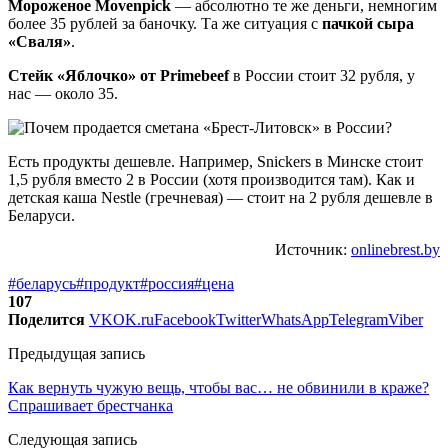
Мороженое Movenpick
— абсолютно те же деньги, немногим
более 35 рублей за баночку. Та же ситуация с
пачкой сыра
«Сваля»
.
Стейк «Яблочко» от Primebeef
в России стоит 32 рубля, у
нас — около 35.
Есть продукты дешевле. Например, Snickers в Минске стоит
1,5 рубля вместо 2 в России (хотя производится там). Как и
детская каша Nestle (гречневая) — стоит на 2 рубля дешевле в
Беларуси.
Источник:
onlinebrest.by
#беларусь
#продукт
#россия
#цена
107
Поделится
VK
OK.ru
Facebook
Twitter
WhatsApp
Telegram
Viber
Предыдущая запись
Как вернуть чужую вещь, чтобы вас… не обвинили в краже?
Спрашивает брестчанка
Следующая запись