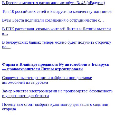
В Бресте изменяется расписание автобуса № 45 («Радуга»)
Топ-10 российских сетей в Беларуси по количеству магазинов
Вузы Бреста подписали соглашения о сотрудничестве с…
В ГПК рассказали, сколько жителей Литвы и Латвии въехали
в…
В белорусских банках теперь можно будет получить отсрочку
по…
Фирма в Клайпеде продавала б/у автомобили в Беларусь
— правоохранители Литвы отреагировали
Современные тенденции и лайфхаки при доставке
автомобилей из-за рубежа
Замер качества электроэнергии на производстве: безопасность
и уверенность для бизнеса
Почему вам стоит выбрать культиватор для вашего сада или
огорода