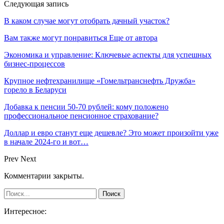
Следующая запись
В каком случае могут отобрать дачный участок?
Вам также могут понравиться
Еще от автора
Экономика и управление: Ключевые аспекты для успешных
бизнес-процессов
Крупное нефтехранилище «Гомельтранснефть Дружба»
горело в Беларуси
Добавка к пенсии 50-70 рублей: кому положено
профессиональное пенсионное страхование?
Доллар и евро станут еще дешевле? Это может произойти уже
в начале 2024-го и вот…
Prev
Next
Комментарии закрыты.
Интересное: