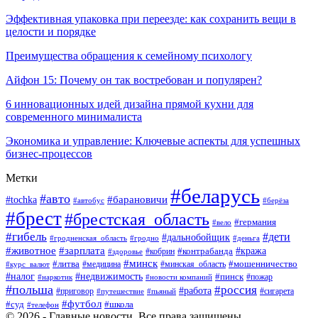
Эффективная упаковка при переезде: как сохранить вещи в
целости и порядке
Преимущества обращения к семейному психологу
Айфон 15: Почему он так востребован и популярен?
6 инновационных идей дизайна прямой кухни для
современного минималиста
Экономика и управление: Ключевые аспекты для успешных
бизнес-процессов
Метки
#беларусь
#авто
#tochka
#барановичи
#берёза
#автобус
#брест
#брестская_область
#германия
#вело
#гибель
#дети
#дальнобойщик
#гродно
#деньга
#гродненская_область
#животное
#зарплата
#контрабанда
#кража
#кобрин
#здоровье
#минск
#литва
#минская_область
#мошенничество
#курс_валют
#медицина
#налог
#недвижимость
#пинск
#пожар
#наркотик
#новости компаний
#польша
#россия
#работа
#сигарета
#приговор
#путешествие
#пьяный
#футбол
#суд
#школа
#телефон
© 2026 - Главные новости. Все права защищены.