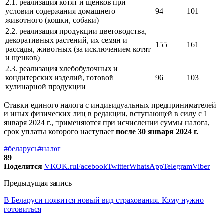
2.1. реализация котят и щенков при
условии содержания домашнего
94
101
животного (кошки, собаки)
2.2. реализация продукции цветоводства,
декоративных растений, их семян и
155
161
рассады, животных (за исключением котят
и щенков)
2.3. реализация хлебобулочных и
кондитерских изделий, готовой
96
103
кулинарной продукции
Ставки единого налога с индивидуальных предпринимателей
и иных физических лиц в редакции, вступающей в силу с 1
января 2024 г., применяются при исчислении суммы налога,
срок уплаты которого наступает
после 30 января 2024 г.
#беларусь
#налог
89
Поделится
VK
OK.ru
Facebook
Twitter
WhatsApp
Telegram
Viber
Предыдущая запись
В Беларуси появится новый вид страхования. Кому нужно
готовиться