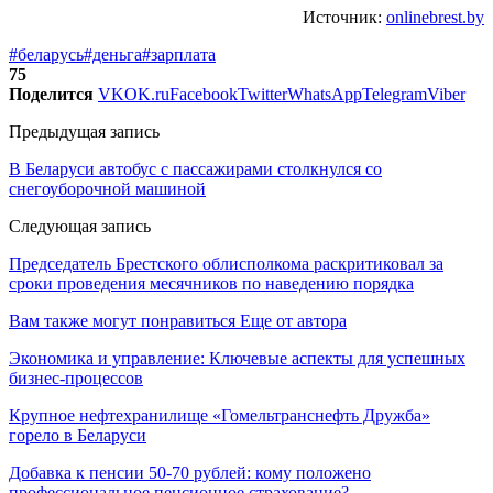
Источник:
onlinebrest.by
#беларусь
#деньга
#зарплата
75
Поделится
VK
OK.ru
Facebook
Twitter
WhatsApp
Telegram
Viber
Предыдущая запись
В Беларуси автобус с пассажирами столкнулся со
снегоуборочной машиной
Следующая запись
Председатель Брестского облисполкома раскритиковал за
сроки проведения месячников по наведению порядка
Вам также могут понравиться
Еще от автора
Экономика и управление: Ключевые аспекты для успешных
бизнес-процессов
Крупное нефтехранилище «Гомельтранснефть Дружба»
горело в Беларуси
Добавка к пенсии 50-70 рублей: кому положено
профессиональное пенсионное страхование?