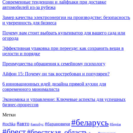
Современные тенденции и лайфхаки при доставке
автомобилей из-за рубежа
Замер качества электроэнергии на производстве: безопасность
и уверенность для бизнеса
Почему вам стоит выбрать культиватор для вашего сада или
огорода
Эффективная упаковка при переезде: как сохранить вещи в
целости и порядке
Преимущества обращения к семейному психологу
Айфон 15: Почему он так востребован и популярен?
6 инновационных идей дизайна прямой кухни для
современного минималиста
Экономика и управление: Ключевые аспекты для успешных
бизнес-процессов
Метки
#беларусь
#авто
#tochka
#барановичи
#берёза
#автобус
#брест
#брестская_область