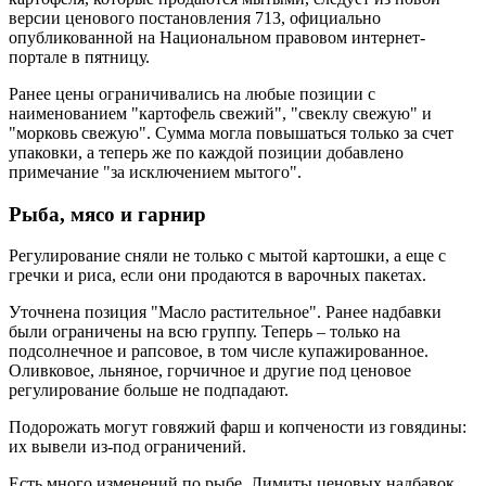
версии ценового постановления 713, официально
опубликованной на Национальном правовом интернет-
портале в пятницу.
Ранее цены ограничивались на любые позиции с
наименованием "картофель свежий", "свеклу свежую" и
"морковь свежую". Сумма могла повышаться только за счет
упаковки, а теперь же по каждой позиции добавлено
примечание "за исключением мытого".
Рыба, мясо и гарнир
Регулирование сняли не только с мытой картошки, а еще с
гречки и риса, если они продаются в варочных пакетах.
Уточнена позиция "Масло растительное". Ранее надбавки
были ограничены на всю группу. Теперь – только на
подсолнечное и рапсовое, в том числе купажированное.
Оливковое, льняное, горчичное и другие под ценовое
регулирование больше не подпадают.
Подорожать могут говяжий фарш и копчености из говядины:
их вывели из-под ограничений.
Есть много изменений по рыбе. Лимиты ценовых надбавок