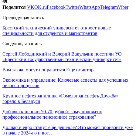
69
Поделится
VK
OK.ru
Facebook
Twitter
WhatsApp
Telegram
Viber
Предыдущая запись
Брестский технический университет откроет новые
специальности для студентов и магистрантов
Следующая запись
Сергей Лободинский и Валерий Вакульчик посетили УО
«Брестский государственный технический университет»
Вам также могут понравиться
Еще от автора
Экономика и управление: Ключевые аспекты для успешных
бизнес-процессов
Крупное нефтехранилище «Гомельтранснефть Дружба»
горело в Беларуси
Добавка к пенсии 50-70 рублей: кому положено
профессиональное пенсионное страхование?
Доллар и евро станут еще дешевле? Это может произойти уже
в начале 2024-го и вот…