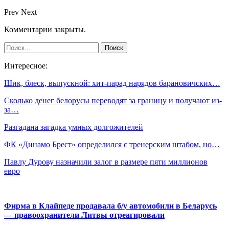
Prev
Next
Комментарии закрыты.
Интересное:
Шик, блеск, выпускной: хит-парад нарядов барановичских…
Сколько денег белорусы переводят за границу и получают из-
за…
Разгадана загадка умных долгожителей
ФК «Динамо Брест» определился с тренерским штабом, но…
Павлу Дурову назначили залог в размере пяти миллионов
евро
Фирма в Клайпеде продавала б/у автомобили в Беларусь
— правоохранители Литвы отреагировали