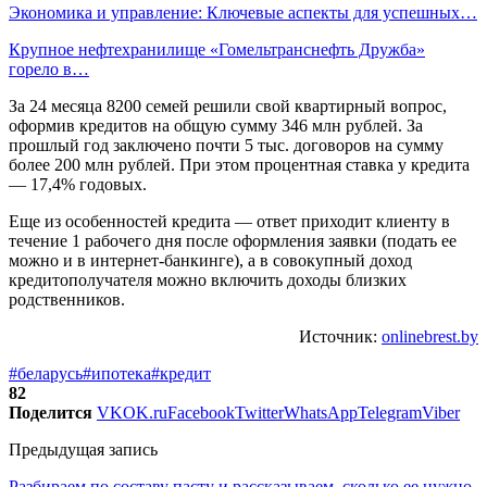
Экономика и управление: Ключевые аспекты для успешных…
Крупное нефтехранилище «Гомельтранснефть Дружба»
горело в…
За 24 месяца 8200 семей решили свой квартирный вопрос,
оформив кредитов на общую сумму 346 млн рублей. За
прошлый год заключено почти 5 тыс. договоров на сумму
более 200 млн рублей. При этом процентная ставка у кредита
— 17,4% годовых.
Еще из особенностей кредита — ответ приходит клиенту в
течение 1 рабочего дня после оформления заявки (подать ее
можно и в интернет-банкинге), а в совокупный доход
кредитополучателя можно включить доходы близких
родственников.
Источник:
onlinebrest.by
#беларусь
#ипотека
#кредит
82
Поделится
VK
OK.ru
Facebook
Twitter
WhatsApp
Telegram
Viber
Предыдущая запись
Разбираем по составу пасту и рассказываем, сколько ее нужно