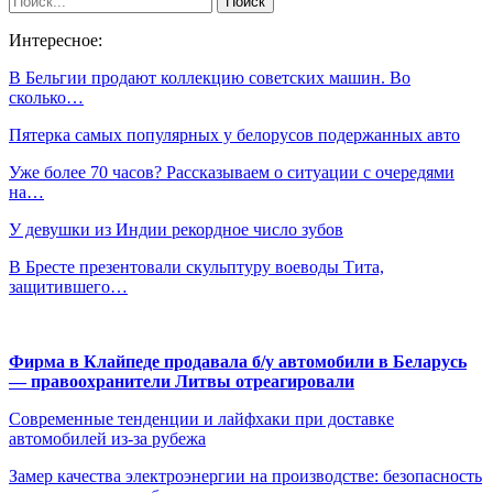
Интересное:
В Бельгии продают коллекцию советских машин. Во
сколько…
Пятерка самых популярных у белорусов подержанных авто
Уже более 70 часов? Рассказываем о ситуации с очередями
на…
У девушки из Индии рекордное число зубов
В Бресте презентовали скульптуру воеводы Тита,
защитившего…
Фирма в Клайпеде продавала б/у автомобили в Беларусь
— правоохранители Литвы отреагировали
Современные тенденции и лайфхаки при доставке
автомобилей из-за рубежа
Замер качества электроэнергии на производстве: безопасность