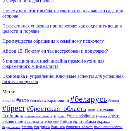
и уверенность для бизнеса
Почему вам стоит выбрать культиватор для вашего сада или
огорода
Эффективная упаковка при переезде: как сохранить вещи в
целости и порядке
Преимущества обращения к семейному психологу
Айфон 15: Почему он так востребован и популярен?
6 инновационных идей дизайна прямой кухни для
современного минималиста
Экономика и управление: Ключевые аспекты для успешных
бизнес-процессов
Метки
#беларусь
#авто
#tochka
#барановичи
#берёза
#автобус
#брест
#брестская_область
#германия
#вело
#гибель
#дети
#дальнобойщик
#гродно
#деньга
#гродненская_область
#животное
#зарплата
#контрабанда
#кража
#кобрин
#здоровье
#минск
#литва
#минская_область
#мошенничество
#курс_валют
#медицина