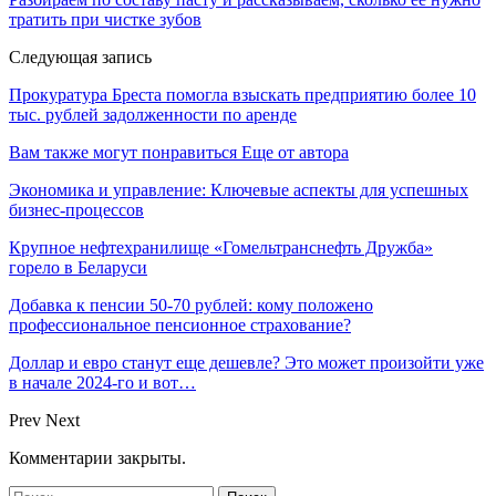
тратить при чистке зубов
Следующая запись
Прокуратура Бреста помогла взыскать предприятию более 10
тыс. рублей задолженности по аренде
Вам также могут понравиться
Еще от автора
Экономика и управление: Ключевые аспекты для успешных
бизнес-процессов
Крупное нефтехранилище «Гомельтранснефть Дружба»
горело в Беларуси
Добавка к пенсии 50-70 рублей: кому положено
профессиональное пенсионное страхование?
Доллар и евро станут еще дешевле? Это может произойти уже
в начале 2024-го и вот…
Prev
Next
Комментарии закрыты.