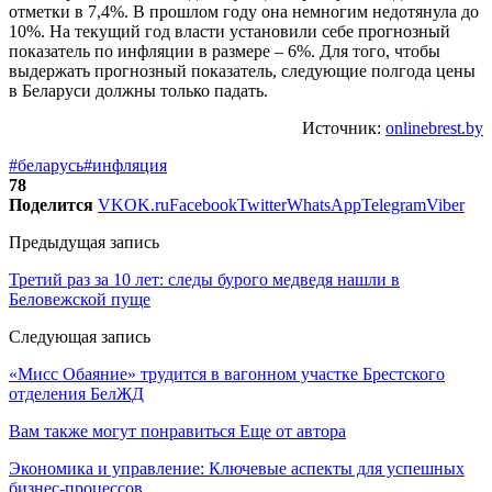
отметки в 7,4%. В прошлом году она немногим недотянула до
10%. На текущий год власти установили себе прогнозный
показатель по инфляции в размере – 6%. Для того, чтобы
выдержать прогнозный показатель, следующие полгода цены
в Беларуси должны только падать.
Источник:
onlinebrest.by
#беларусь
#инфляция
78
Поделится
VK
OK.ru
Facebook
Twitter
WhatsApp
Telegram
Viber
Предыдущая запись
Третий раз за 10 лет: следы бурого медведя нашли в
Беловежской пуще
Следующая запись
«Мисс Обаяние» трудится в вагонном участке Брестского
отделения БелЖД
Вам также могут понравиться
Еще от автора
Экономика и управление: Ключевые аспекты для успешных
бизнес-процессов