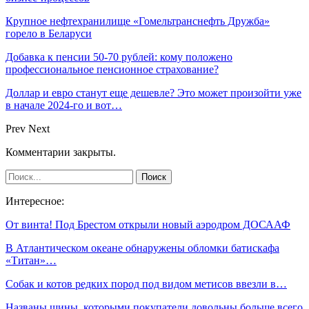
Крупное нефтехранилище «Гомельтранснефть Дружба»
горело в Беларуси
Добавка к пенсии 50-70 рублей: кому положено
профессиональное пенсионное страхование?
Доллар и евро станут еще дешевле? Это может произойти уже
в начале 2024-го и вот…
Prev
Next
Комментарии закрыты.
Интересное:
От винта! Под Брестом открыли новый аэродром ДОСААФ
В Атлантическом океане обнаружены обломки батискафа
«Титан»…
Собак и котов редких пород под видом метисов ввезли в…
Названы шины, которыми покупатели довольны больше всего