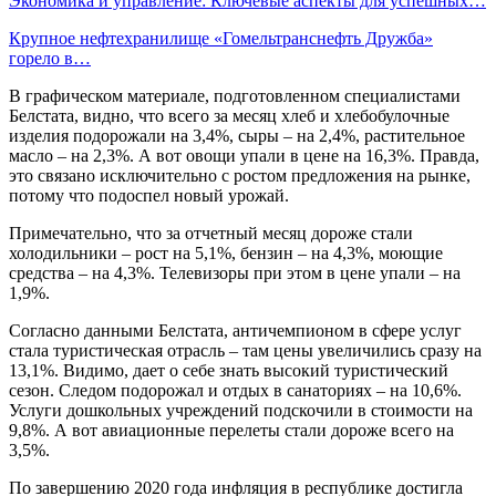
Экономика и управление: Ключевые аспекты для успешных…
Крупное нефтехранилище «Гомельтранснефть Дружба»
горело в…
В графическом материале, подготовленном специалистами
Белстата, видно, что всего за месяц хлеб и хлебобулочные
изделия подорожали на 3,4%, сыры – на 2,4%, растительное
масло – на 2,3%. А вот овощи упали в цене на 16,3%. Правда,
это связано исключительно с ростом предложения на рынке,
потому что подоспел новый урожай.
Примечательно, что за отчетный месяц дороже стали
холодильники – рост на 5,1%, бензин – на 4,3%, моющие
средства – на 4,3%. Телевизоры при этом в цене упали – на
1,9%.
Согласно данными Белстата, античемпионом в сфере услуг
стала туристическая отрасль – там цены увеличились сразу на
13,1%. Видимо, дает о себе знать высокий туристический
сезон. Следом подорожал и отдых в санаториях – на 10,6%.
Услуги дошкольных учреждений подскочили в стоимости на
9,8%. А вот авиационные перелеты стали дороже всего на
3,5%.
По завершению 2020 года инфляция в республике достигла