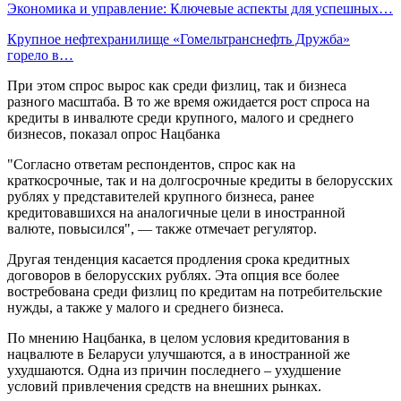
Экономика и управление: Ключевые аспекты для успешных…
Крупное нефтехранилище «Гомельтранснефть Дружба»
горело в…
При этом спрос вырос как среди физлиц, так и бизнеса
разного масштаба. В то же время ожидается рост спроса на
кредиты в инвалюте среди крупного, малого и среднего
бизнесов, показал опрос Нацбанка
"Согласно ответам респондентов, спрос как на
краткосрочные, так и на долгосрочные кредиты в белорусских
рублях у представителей крупного бизнеса, ранее
кредитовавшихся на аналогичные цели в иностранной
валюте, повысился", — также отмечает регулятор.
Другая тенденция касается продления срока кредитных
договоров в белорусских рублях. Эта опция все более
востребована среди физлиц по кредитам на потребительские
нужды, а также у малого и среднего бизнеса.
По мнению Нацбанка, в целом условия кредитования в
нацвалюте в Беларуси улучшаются, а в иностранной же
ухудшаются. Одна из причин последнего – ухудшение
условий привлечения средств на внешних рынках.