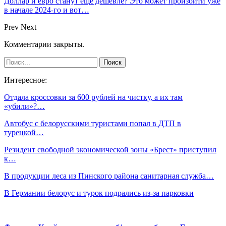
Доллар и евро станут еще дешевле? Это может произойти уже
в начале 2024-го и вот…
Prev
Next
Комментарии закрыты.
Интересное:
Отдала кроссовки за 600 рублей на чистку, а их там
«убили»?…
Автобус с белорусскими туристами попал в ДТП в
турецкой…
Резидент свободной экономической зоны «Брест» приступил
к…
В продукции леса из Пинского района санитарная служба…
В Германии белорус и турок подрались из-за парковки