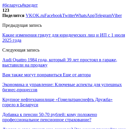
#беларусь
#кредит
123
Поделится
VK
OK.ru
Facebook
Twitter
WhatsApp
Telegram
Viber
Предыдущая запись
Какие изменения грядут для юридических лиц и ИП с 1 июля
2025 года
Следующая запись
Audi Quattro 1984 года, который 39 лет простоял в гараже,
выставили на продажу
Вам также могут понравиться
Еще от автора
Экономика и управление: Ключевые аспекты для успешных
бизнес-процессов
Крупное нефтехранилище «Гомельтранснефть Дружба»
горело в Беларуси
Добавка к пенсии 50-70 рублей: кому положено
профессиональное пенсионное страхование?