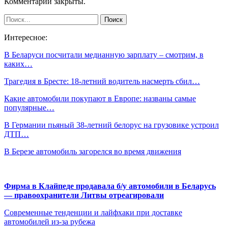
Комментарии закрыты.
Интересное:
В Беларуси посчитали медианную зарплату – смотрим, в
каких…
Трагедия в Бресте: 18-летний водитель насмерть сбил…
Какие автомобили покупают в Европе: названы самые
популярные…
В Германии пьяный 38-летний белорус на грузовике устроил
ДТП…
В Березе автомобиль загорелся во время движения
Фирма в Клайпеде продавала б/у автомобили в Беларусь
— правоохранители Литвы отреагировали
Современные тенденции и лайфхаки при доставке
автомобилей из-за рубежа