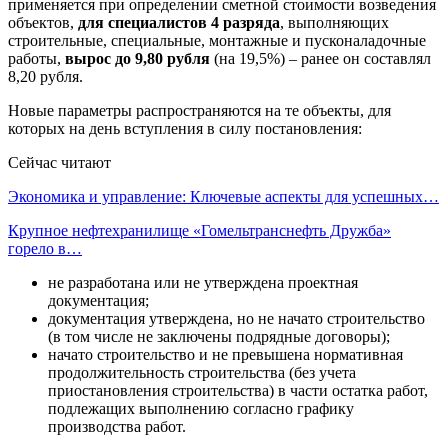
применяется при определении сметной стоимости возведения
объектов,
для специалистов 4 разряда
, выполняющих
строительные, специальные, монтажные и пусконаладочные
работы,
вырос до 9,80 рубля
(на 19,5%) – ранее он составлял
8,20 рубля.
Новые параметры распространяются на те объекты, для
которых на день вступления в силу постановления:
Сейчас читают
Экономика и управление: Ключевые аспекты для успешных…
Крупное нефтехранилище «Гомельтранснефть Дружба»
горело в…
не разработана или не утверждена проектная
документация;
документация утверждена, но не начато строительство
(в том числе не заключены подрядные договоры);
начато строительство и не превышена нормативная
продолжительность строительства (без учета
приостановления строительства) в части остатка работ,
подлежащих выполнению согласно графику
производства работ.