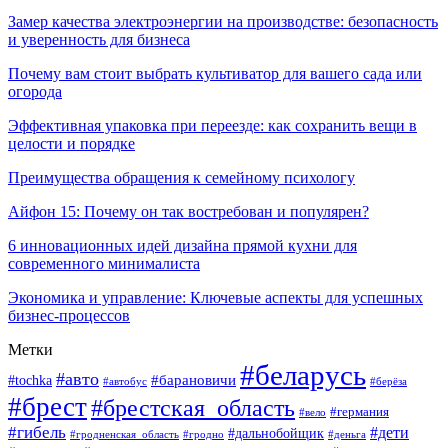
Замер качества электроэнергии на производстве: безопасность
и уверенность для бизнеса
Почему вам стоит выбрать культиватор для вашего сада или
огорода
Эффективная упаковка при переезде: как сохранить вещи в
целости и порядке
Преимущества обращения к семейному психологу
Айфон 15: Почему он так востребован и популярен?
6 инновационных идей дизайна прямой кухни для
современного минималиста
Экономика и управление: Ключевые аспекты для успешных
бизнес-процессов
Метки
#беларусь
#авто
#tochka
#барановичи
#берёза
#автобус
#брест
#брестская_область
#германия
#вело
#гибель
#дети
#дальнобойщик
#гродно
#деньга
#гродненская_область