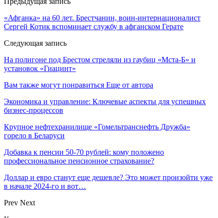
Предыдущая запись
«Афганка» на 60 лет. Брестчанин, воин-интернационалист
Сергей Котик вспоминает службу в афганском Герате
Следующая запись
На полигоне под Брестом стреляли из гаубиц «Мста-Б» и
установок «Гиацинт»
Вам также могут понравиться
Еще от автора
Экономика и управление: Ключевые аспекты для успешных
бизнес-процессов
Крупное нефтехранилище «Гомельтранснефть Дружба»
горело в Беларуси
Добавка к пенсии 50-70 рублей: кому положено
профессиональное пенсионное страхование?
Доллар и евро станут еще дешевле? Это может произойти уже
в начале 2024-го и вот…
Prev
Next