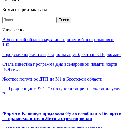
Комментарии закрыты.
Интересное:
В Брестской области мужчина принес в банк фальшивые
100…
Городские парки и аттракционы ждут брестчан к Первомаю
Стала известна программа Дня всенародной памяти жертв
ВОВ в…
Жесткое попутное ДТП на М1 в Брестской области
На Гродненщине 33 СТО получили запрет на оказание услуг.
В…
Фирма в Клайпеде продавала б/у автомобили в Беларусь
— правоохранители Литвы отреагировали