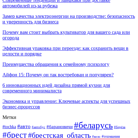
Современные тенденции и лайфхаки при доставке
автомобилей из-за рубежа
Замер качества электроэнергии на производстве: безопасность
и уверенность для бизнеса
Почему вам стоит выбрать культиватор для вашего сада или
огорода
Эффективная упаковка при переезде: как сохранить вещи в
целости и порядке
Преимущества обращения к семейному психологу
Айфон 15: Почему он так востребован и популярен?
6 инновационных идей дизайна прямой кухни для
современного минималиста
Экономика и управление: Ключевые аспекты для успешных
бизнес-процессов
Метки
#беларусь
#авто
#tochka
#барановичи
#берёза
#автобус
#брест
#брестская_область
#германия
#вело