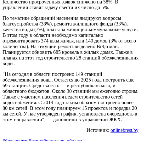
Количество просроченных заявок снижено на 58%. В
управлении ставят задачу свести их число до 5%.
По тематике обращений населения лидируют вопросы
благоустройства (38%), ремонта жилищного фонда (33%),
качества воды (7%), платы за жилищно-коммунальные услуги.
В этом году в области необходимо капитально
отремонтировать 374 кв.м жилья, или 140 домов (3% от всего
количества). На текущий ремонт выделено Br9,6 млн.
Планируется обновить 685 кровель в жилых домах. Также в
планах на этот год строительство 28 станций обезжелезивания
воды.
"На сегодня в области построено 149 станций
обезжелезивания воды. Остается до 2025 года построить еще
69 станций. Средства есть — и республиканского, и
областного бюджетов. Около 30 станций мы ежегодно строим.
Также с участием населения ведем строительство сетей
водоснабжения. С 2019 года таким образом построено более
80 км сетей. В этом году планируем 15 проектов и порядка 20
км сетей. У нас утвержден график, установлена очередность в
этом направлении", — дополнили в управлении ЖКХ.
Источник:
onlinebrest.by
#благоустройство
#брестская_область