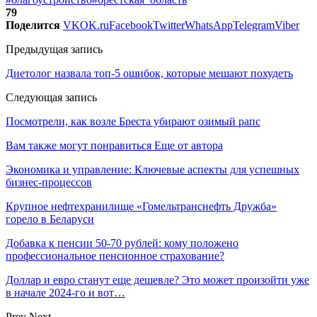
79
Поделится
VK
OK.ru
Facebook
Twitter
WhatsApp
Telegram
Viber
Предыдущая запись
Диетолог назвала топ-5 ошибок, которые мешают похудеть
Следующая запись
Посмотрели, как возле Бреста убирают озимый рапс
Вам также могут понравиться
Еще от автора
Экономика и управление: Ключевые аспекты для успешных
бизнес-процессов
Крупное нефтехранилище «Гомельтранснефть Дружба»
горело в Беларуси
Добавка к пенсии 50-70 рублей: кому положено
профессиональное пенсионное страхование?
Доллар и евро станут еще дешевле? Это может произойти уже
в начале 2024-го и вот…
Prev
Next