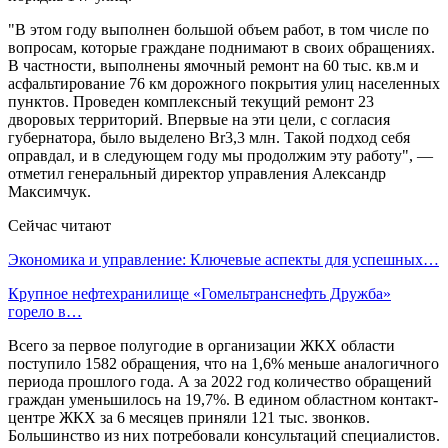
"В этом году выполнен большой объем работ, в том числе по
вопросам, которые граждане поднимают в своих обращениях.
В частности, выполнены ямочный ремонт на 60 тыс. кв.м и
асфальтирование 76 км дорожного покрытия улиц населенных
пунктов. Проведен комплексный текущий ремонт 23
дворовых территорий. Впервые на эти цели, с согласия
губернатора, было выделено Br3,3 млн. Такой подход себя
оправдал, и в следующем году мы продолжим эту работу", —
отметил генеральный директор управления Александр
Максимчук.
Сейчас читают
Экономика и управление: Ключевые аспекты для успешных…
Крупное нефтехранилище «Гомельтранснефть Дружба»
горело в…
Всего за первое полугодие в организации ЖКХ области
поступило 1582 обращения, что на 1,6% меньше аналогичного
периода прошлого года. А за 2022 год количество обращений
граждан уменьшилось на 19,7%. В едином областном контакт-
центре ЖКХ за 6 месяцев приняли 121 тыс. звонков.
Большинство из них потребовали консультаций специалистов.