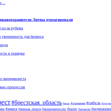
ют…
— правоохранители Литвы отреагировали
 из-за рубежа
и уверенность для бизнеса
орода
ости и порядке
го минималиста
знес-процессов
рест
#брестская_область
#гибель
#германия
#вело
#гродн
#минск
#налог
#недвижимо
#минская_область
#мошенничество
ина
#наркотик