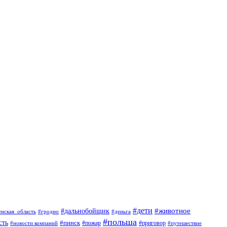
#дети
#животное
#дальнобойщик
#гродно
#деньга
енская_область
#польша
сть
#пинск
#пожар
#новости компаний
#приговор
#путешествие