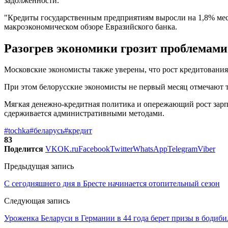
задолженности.
"Кредиты государственным предприятиям выросли на 1,8% месяц 
макроэкономическом обзоре Евразийского банка.
Разогрев экономики грозит проблемами
Московские экономисты также уверены, что рост кредитования
При этом белорусские экономисты не первый месяц отмечают т
Мягкая денежно-кредитная политика и опережающий рост зарпл
сдерживается административными методами.
#tochka
#беларусь
#кредит
83
Поделится
VK
OK.ru
Facebook
Twitter
WhatsApp
Telegram
Viber
Предыдущая запись
С сегодняшнего дня в Бресте начинается отопительный сезон
Следующая запись
Уроженка Беларуси в Германии в 44 года берет призы в бодиб