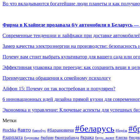
Во что вкладываются богатейшие люди планеты и как получа
Фирма в Клайпеде продавала б/у автомобили в Беларусь 
Современные тенденции и лайфхаки при доставке автомобилей
Замер качества электроэнергии на производстве: безопасность 
Почему вам стоит выбрать культиватор для вашего сада или ог
Эффективная упаковка при переезде: как сохранить вещи в цел
Преимущества обращения к семейному психологу
Айфон 15: Почему он так востребован и популярен?
6 инновационных идей дизайна прямой кухни для современно
Экономика и управление: Ключевые аспекты для успешных би
Метки
#беларусь
#б
#авто
#tochka
#барановичи
#берёза
#автобус
#зарплата
#контрабанда
#кража
#кобрин
#литва
#здоровье
#курс_валют
#медиц