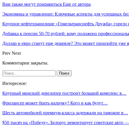
Вам также могут понравиться
Еще от автора
Экономика и управление: Ключевые аспекты для успешных би
Крупное нефтехранилище «Гомельтранснефть Дружба» горело 
Добавка к пенсии 50-70 рублей: кому положено профессиональ
Доллар и евро станут еще дешевле? Это может произойти уже в
Prev
Next
Комментарии закрыты.
Интересное:
Крупный минский девелопер построит большой комплекс в…
Фрилансер может брать наличку? Кого и как будут…
Шесть автомобилей премиум-класса задержали на таможне в…
$50 тысяч на «Победу». Белорус ремонтирует советские авто