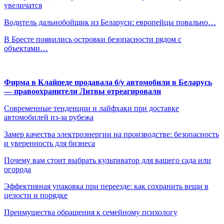
увеличатся
Водитель дальнобойщик из Беларуси: европейцы повально…
В Бресте появились островки безопасности рядом с
объектами…
Фирма в Клайпеде продавала б/у автомобили в Беларусь
— правоохранители Литвы отреагировали
Современные тенденции и лайфхаки при доставке
автомобилей из-за рубежа
Замер качества электроэнергии на производстве: безопасность
и уверенность для бизнеса
Почему вам стоит выбрать культиватор для вашего сада или
огорода
Эффективная упаковка при переезде: как сохранить вещи в
целости и порядке
Преимущества обращения к семейному психологу