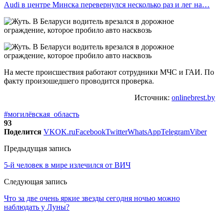
Audi в центре Минска перевернулся несколько раз и лег на…
На месте происшествия работают сотрудники МЧС и ГАИ. По
факту произошедшего проводится проверка.
Источник:
onlinebrest.by
#могилёвская_область
93
Поделится
VK
OK.ru
Facebook
Twitter
WhatsApp
Telegram
Viber
Предыдущая запись
5-й человек в мире излечился от ВИЧ
Следующая запись
Что за две очень яркие звезды сегодня ночью можно
наблюдать у Луны?