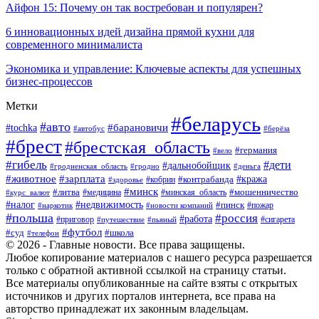
Айфон 15: Почему он так востребован и популярен?
6 инновационных идей дизайна прямой кухни для
современного минималиста
Экономика и управление: Ключевые аспекты для успешных
бизнес-процессов
Метки
#беларусь
#авто
#tochka
#барановичи
#берёза
#автобус
#брест
#брестская_область
#германия
#вело
#гибель
#дети
#дальнобойщик
#гродно
#деньга
#гродненская_область
#животное
#зарплата
#контрабанда
#кража
#кобрин
#здоровье
#минск
#литва
#минская_область
#мошенничество
#курс_валют
#медицина
#налог
#недвижимость
#пинск
#пожар
#наркотик
#новости компаний
#польша
#россия
#работа
#сигарета
#приговор
#путешествие
#пьяный
#футбол
#суд
#школа
#телефон
© 2026 - Главные новости. Все права защищены.
Любое копирование материалов с нашего ресурса разрешается
только с обратной активной ссылкой на страницу статьи.
Все материалы опубликованные на сайте взяты с открытых
источников и других порталов интернета, все права на
авторство принадлежат их законным владельцам.