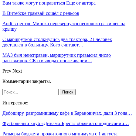
Вам также могут понравиться
Еще от автора
В Витебске трамвай сошёл с рельсов
Audi в центре Минска перевернулся несколько раз и лег на
крышу
С маршруткой столкнулись два трактора, 21 человек
доставлен в больницу. Кого считают…
МАЗ был неисправен, маршрутчик превысил число
пассажиров. СК о выводах после аварии…
Prev
Next
Комментарии закрыты.
Интересное:
Дебоширу, разгромившему кафе в Барановичах, дали 3 года…
Футбольный клуб «Динамо-Брест» объявил о подписании…
Размеры бюджета прожиточного минимума с 1 августа