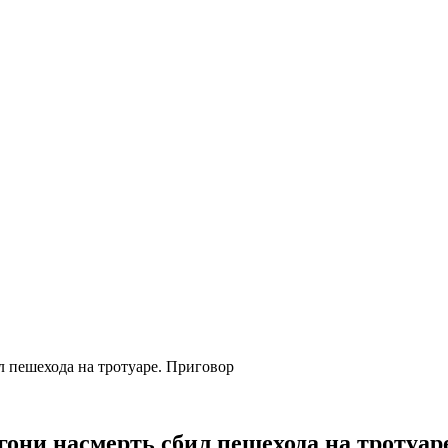
л пешехода на тротуаре. Приговор
гони насмерть сбил пешехода на тротуар