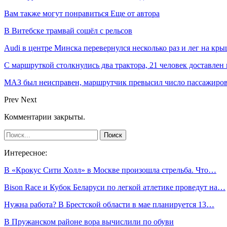
Вам также могут понравиться
Еще от автора
В Витебске трамвай сошёл с рельсов
Audi в центре Минска перевернулся несколько раз и лег на кр
С маршруткой столкнулись два трактора, 21 человек доставлен
МАЗ был неисправен, маршрутчик превысил число пассажиров
Prev
Next
Комментарии закрыты.
Интересное:
В «Крокус Сити Холл» в Москве произошла стрельба. Что…
Bison Race и Кубок Беларуси по легкой атлетике проведут на…
Нужна работа? В Брестской области в мае планируется 13…
В Пружанском районе вора вычислили по обуви