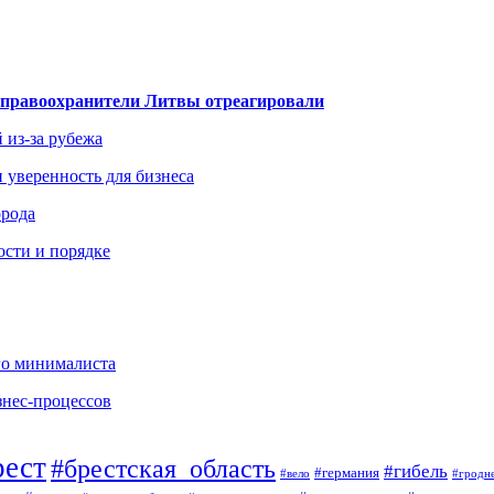
— правоохранители Литвы отреагировали
 из-за рубежа
и уверенность для бизнеса
орода
ости и порядке
го минималиста
знес-процессов
рест
#брестская_область
#гибель
#германия
#вело
#гродн