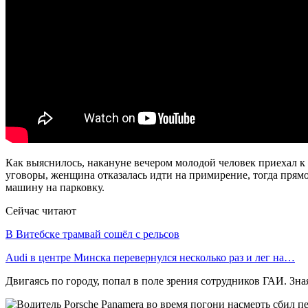
Как выяснилось, накануне вечером молодой человек приехал к 
уговоры, женщина отказалась идти на примирение, тогда прямо 
машину на парковку.
Сейчас читают
В Витебске трамвай сошёл с рельсов
Audi в центре Минска перевернулся несколько раз и лег на…
Двигаясь по городу, попал в поле зрения сотрудников ГАИ. Зна