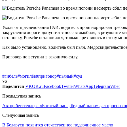
Уходя от преследования ГАИ, водитель проигнорировал требова
закругления дороги допустил занос автомобиля, в результате м
остановку, Porsche остановился, только врезавшись в стену мно
Как было установлено, водитель был пьян. Медосвидетельствов
Приговор не вступил в законную силу.
#гибель
#могилёв
#приговор
#пьяный
#суд
76
Поделится
VK
OK.ru
Facebook
Twitter
WhatsApp
Telegram
Viber
Предыдущая запись
Автор бестселлера «Богатый папа, бедный папа» дал прогноз п
Следующая запись
В Беларуси появится отечественное подсолнечное масло