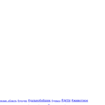
#дети
#животное
#дальнобойщик
#гродно
#деньга
енская_область