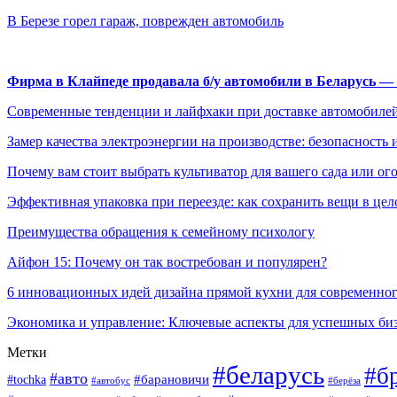
В Березе горел гараж, поврежден автомобиль
Фирма в Клайпеде продавала б/у автомобили в Беларусь 
Современные тенденции и лайфхаки при доставке автомобилей
Замер качества электроэнергии на производстве: безопасность 
Почему вам стоит выбрать культиватор для вашего сада или ог
Эффективная упаковка при переезде: как сохранить вещи в цел
Преимущества обращения к семейному психологу
Айфон 15: Почему он так востребован и популярен?
6 инновационных идей дизайна прямой кухни для современно
Экономика и управление: Ключевые аспекты для успешных би
Метки
#беларусь
#б
#авто
#tochka
#барановичи
#берёза
#автобус