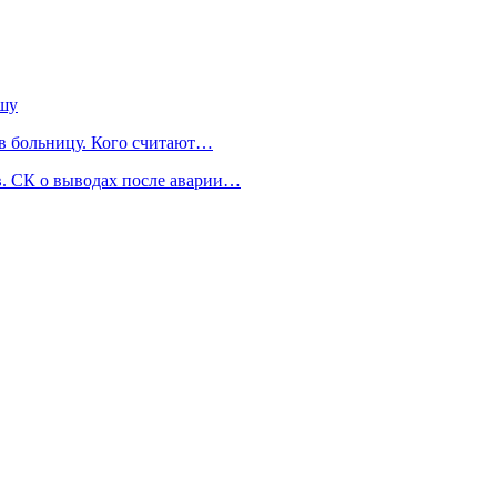
ышу
 в больницу. Кого считают…
. СК о выводах после аварии…