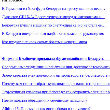
Интересное:
В Германии из бака фуры белоруса на трассу вылился весь…
Директор СШ №24 Бреста теперь зампред райисполкома в…
Белоруска купила машину по счету-справке, но не стала ее…
В Беларуси введена новая надбавка за классное руководство
Кто входит в список самых богатых женщин мира
Фирма в Клайпеде продавала б/у автомобили в Беларусь 
Современные тенденции и лайфхаки при доставке автомобилей
Замер качества электроэнергии на производстве: безопасность 
Почему вам стоит выбрать культиватор для вашего сада или ог
Эффективная упаковка при переезде: как сохранить вещи в цел
Преимущества обращения к семейному психологу
Айфон 15: Почему он так востребован и популярен?