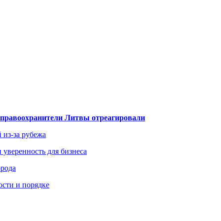
— правоохранители Литвы отреагировали
 из-за рубежа
и уверенность для бизнеса
орода
ости и порядке