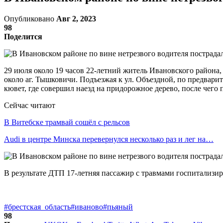
Опубликовано
Авг 2, 2023
98
Поделится
29 июля около 19 часов 22-летний житель Ивановского района,
около аг. Тышковичи. Подъезжая к ул. Объездной, по предвари
кювет, где совершил наезд на придорожное дерево, после чег
Сейчас читают
В Витебске трамвай сошёл с рельсов
Audi в центре Минска перевернулся несколько раз и лег на…
В результате ДТП 17-летняя пассажир с травмами госпитализир
#брестская_область
#иваново
#пьяный
98