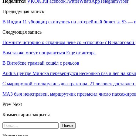
Поделится
VK
OK.ru
Facebook
Twitter
WhatsApp
Telegram
Viber
Предыдущая запись
В Индии 11 уборщиц скинулись на лотерейный билет за $3 — и
Следующая запись
Помните историю о странном чеке со «спосибо»? В налоговой 
Вам также могут понравиться
Еще от автора
В Витебске трамвай сошёл с рельсов
Audi в центре Минска перевернулся несколько раз и лег на кр
С маршруткой столкнулись два трактора, 21 человек доставлен
МАЗ был неисправен, маршрутчик превысил число пассажиров
Prev
Next
Комментарии закрыты.