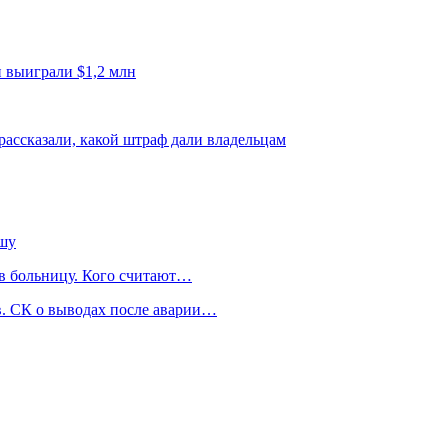
 выиграли $1,2 млн
рассказали, какой штраф дали владельцам
ышу
 в больницу. Кого считают…
. СК о выводах после аварии…