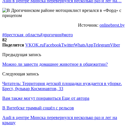
Audi в центре Минска перевернулся несколько раз и лег на…
Источник:
onlinebrest.by
#брестская_область
#дрогичин
#мото
82
Поделится
VK
OK.ru
Facebook
Twitter
WhatsApp
Telegram
Viber
Предыдущая запись
Можно ли завести домашнее животное в общежитии?
Следующая запись
Читатель: Территория детской площадки нуждается в уборке.
Брест, бульвар Космонавтов, 33
Вам также могут понравиться
Еще от автора
В Витебске трамвай сошёл с рельсов
Audi в центре Минска перевернулся несколько раз и лег на
крышу